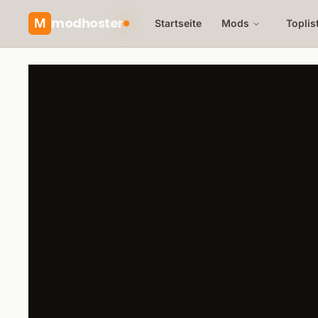
modhoster
M
Startseite
Mods
Toplis