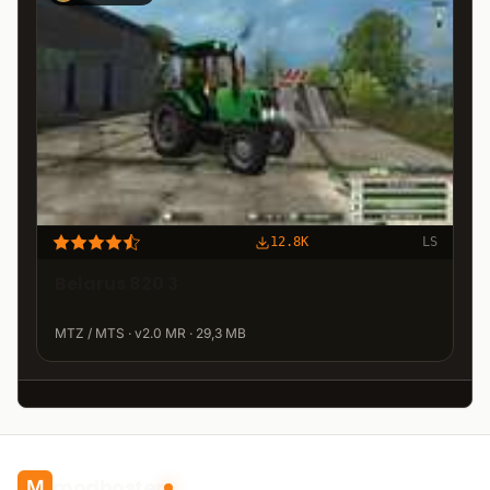
12.8K
LS
Belarus 820 3
MTZ / MTS · v2.0 MR · 29,3 MB
modhoster
M