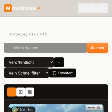
modhoster
M
Toggle the
More Realistic mods
Category MTZ / MTS
Suchen
Erweitert
Giedrius
G