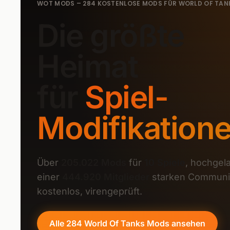
WOT MODS – 284 KOSTENLOSE MODS FÜR WORLD OF TAN
Die größte
Heimat
für
Spiel-
Modifikation
Über
205.022 Mods
für
10 Spiele
, hochgel
einer
444.920 Mitglieder
starken Communit
kostenlos, virengeprüft.
Alle 284 World Of Tanks Mods ansehen