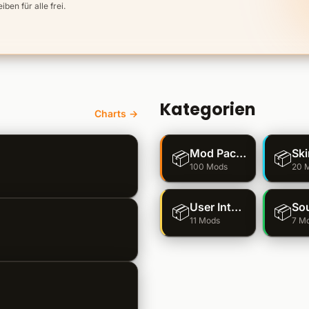
en für alle frei.
Kategorien
Charts →
Mod Packs
Sk
📦
📦
100 Mods
20 
User Interface
So
📦
📦
11 Mods
7 M