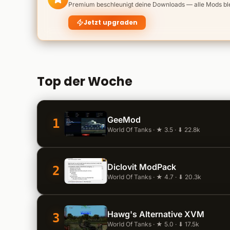
Premium beschleunigt deine Downloads — alle Mods bleib
Jetzt upgraden
Top der Woche
GeeMod
1
World Of Tanks · ★ 3.5 · ⬇ 22.8k
Diclovit ModPack
2
World Of Tanks · ★ 4.7 · ⬇ 20.3k
Hawg's Alternative XVM
3
World Of Tanks · ★ 5.0 · ⬇ 17.5k