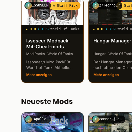
ISSOSEER
27TechnoLP
⭐ Staff Pick
⭐ Sta
I
2
★
0.0
⬇
1.6k
World Of Tanks
★
0.0
⬇
739
World 
Issoseer-Modpack-
Hangar Manager
Mit-Cheat-mods
Mod Packs · World Of Tanks
Hangar · World Of Tan
Issoseer,s Mod PackFür
Der Hangar Manager 
World_of_TanksAktuelle
euch ohne den Clien
Version 9.19.0.2 &nbsp; Mod
neuzustarten, den H
Mehr anzeigen
Mehr anzeigen
Pack instaliert sich
zu wechseln. Seit de
selbst,nur den installer
Version 9.12 wird er 
starten. Enthaltene Mods:
um überhaupt noch
XVM - Zoom (2-52) -
Hangarmods herneh
Neueste Mods
Besatzungs ...
können, da...
_Apollo_
conner.justino
_
C