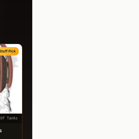
Staff Pick
 Of Tanks
s