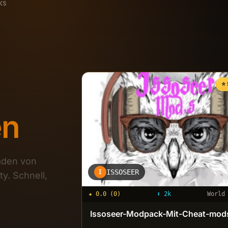
KS
⭐
en
aden von
ISSOSEER
I
y. Schnell,
★
0.0
(
0
)
⬇
2k
World
Issoseer-Modpack-Mit-Cheat-mod