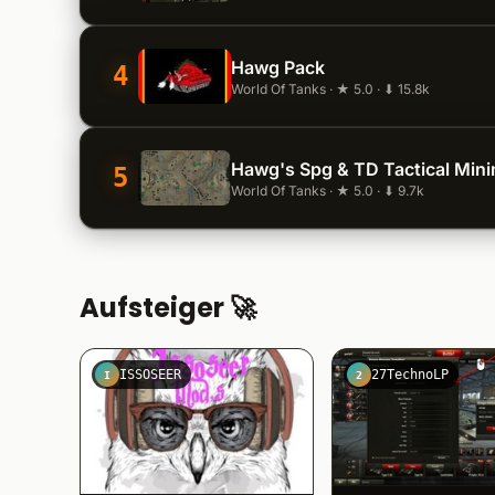
Hawg Pack
4
World Of Tanks · ★ 5.0 · ⬇ 15.8k
Hawg's Spg & TD Tactical Min
5
World Of Tanks · ★ 5.0 · ⬇ 9.7k
Aufsteiger 🚀
ISSOSEER
27TechnoLP
I
2