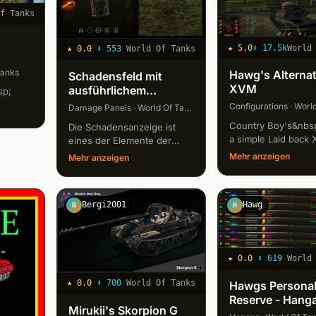
Of Tanks
★
5.0
⬇
17.5k
World
★
0.0
⬇
553
World Of Tanks
Tanks
Hawg's Alternat
Schadensfeld mit
XVM
ausführlichem
sp;
Protokoll von
Configurations · Worl
Damage Panels · World Of Tanks
GambitER für World of
Country Boy's&nbs
Die Schadensanzeige ist
Tanks
a simple Laid back 
eines der Elemente der
is&nbsp;FREE&nbsp;
Kampfschnittstelle, deren
Mehr anzeigen
Mehr anzeigen
that Bling, Glitter a
Lesbarkeit und Design
Lights. If simple is
ebenso wichtig wie ein
want, try
bequemer und informativer
Bergi2001
Hawg
"&nbsp;Hawg's&nb
B
H
Anblick sind. Das Damag-
XVM . I...
Panel mit...
★
0.0
⬇
619
World
★
0.0
⬇
700
World Of Tanks
Hawgs Persona
Reserve - Hang
Mirukii's Skorpion G
Headers