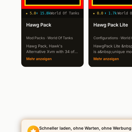
★
5.0
⬇
15.8k
World Of Tanks
★
0.0
⬇
1.7k
World 
Hawg Pack
Hawg Pack Lite
Mod Packs · World Of Tanks
Configurations · World
Hawg Pack, Hawk's
HawgPack Lite &nbsp
Alternative Xvm with 34 of
is a&nbsp;unique mod
Hawg's own favorite mods
like the Normal Haw
Mehr anzeigen
Mehr anzeigen
that Hawg has made. All the
but&nbsp;Without&n
mods left to the Xvm to run
the mods been link t
cohesive together as one
to run cohesive toge
XVM mod . Tons of hours
o...
ha...
Schneller laden, ohne Warten, ohne Werbung