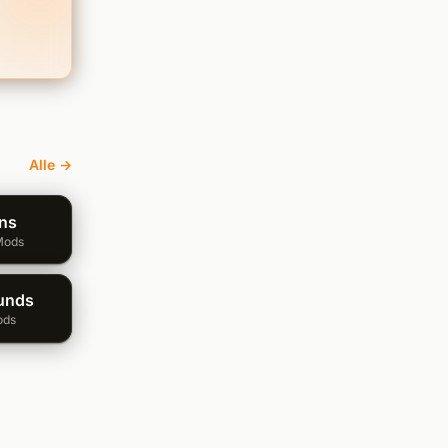
Alle →
ins
Mods
unds
ods