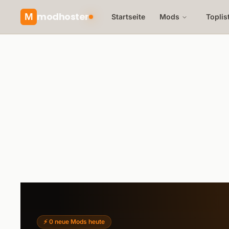
modhoster
M
Startseite
Mods
Toplis
⚡
0 neue Mods heute