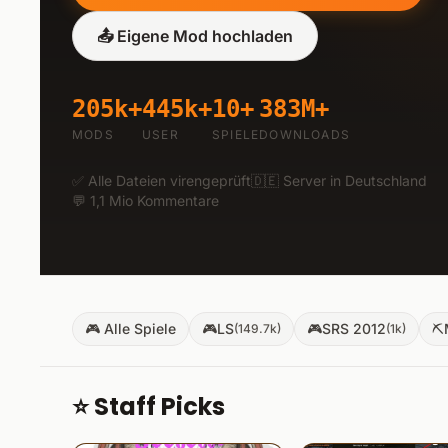
📤
Eigene Mod hochladen
205k
+
445k
+
10
+
383M
+
MODS
USER
SPIELE
DOWNLOADS
✅
Alle Dateien virengeprüft
🇩🇪
Server in Deutschland
💬
1,1 Mio Kommentare
🎮
Alle Spiele
🎮
LS
🎮
SRS 2012
⛏
(
149.7k
)
(
1k
)
⭐ Staff Picks