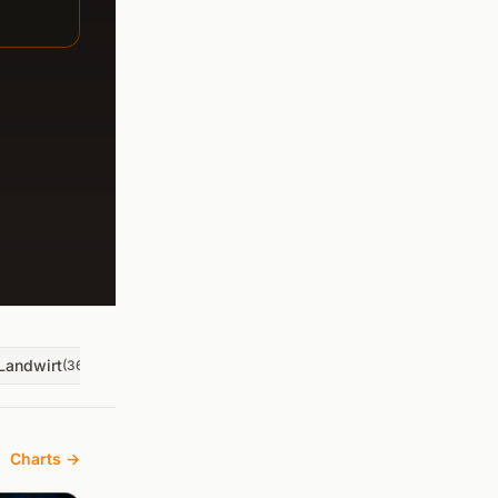
Landwirt
🎮
Spintires
🚛
ats
🎮
cnc
(
36
)
(
635
)
(
5.3k
)
(
120
)
Charts →