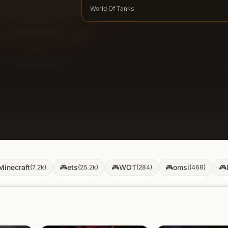
World Of Tanks
Minecraft
🎮
ets
🎮
WOT
🎮
omsi
🎮
(
7.2k
)
(
25.2k
)
(
284
)
(
468
)