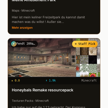
Maps · Minecraft
Hier ist mein keliner Freizeitpark du kannst damit
machen was du willst ! Außer sie
weiterzugeben/kopieren ! Die Map geht ab der
Mehr anzeigen
Minecraft Version 1.8.8
Fendt 209abg
⭐ Staff Pick
F
★
0.0
⬇
1.9k
Minecraft
Honeybals Remake resourcepack
Texturen Packs · Minecraft
Ich habe nur auf die 1.7.3 gebracht. Der Kompass