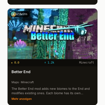
single to...
ardwins
A
★
0.0
⬇
1.2k
Minecraft
Better End
Maps · Minecraft
The Better End mod adds new biomes to the End and
modifies existing ones. Each biome has its own
atmosphere, resources and mobs. &nbsp; With Better
Mehr anzeigen
End, the sky will have person...