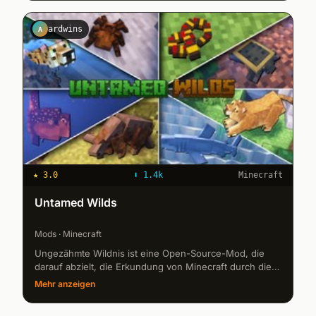
ardwins
A
★
3.0
⬇
1.4k
Minecraft
Untamed Wilds
Mods · Minecraft
Ungezähmte Wildnis ist eine Open-Source-Mod, die
darauf abzielt, die Erkundung von Minecraft durch die
Einführung neuer Kreaturen zu verbessern, die in
Mehr anzeigen
verschiedenen Biomen auft...