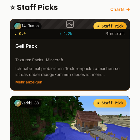
⭐ Staff Picks
Charts →
14 Jumbo
⭐ Staff Pick
1
★
0.0
⬇
2.2k
Minecraft
Geil Pack
Texturen Packs · Minecraft
Ich habe mal probiert ein Texturenpack zu machen so
ist das dabei rausgekommen dieses ist mein
erstesdarum vergebt mier ein par schönheitsfehler ich
Mehr anzeigen
werde es auch noch verbesser...
Vaddi_88
⭐ Staff Pick
V