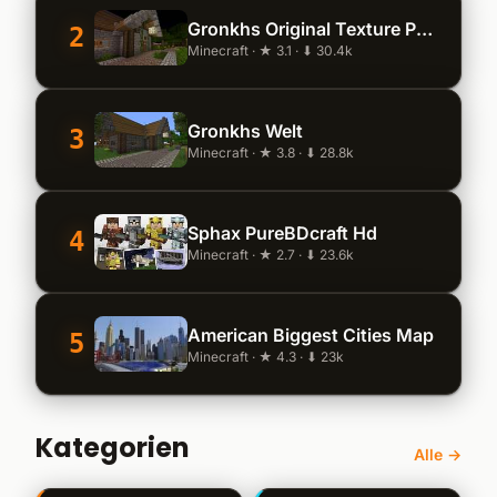
Gronkhs Original Texture Pack
2
Minecraft · ★ 3.1 · ⬇ 30.4k
Gronkhs Welt
3
Minecraft · ★ 3.8 · ⬇ 28.8k
Sphax PureBDcraft Hd
4
Minecraft · ★ 2.7 · ⬇ 23.6k
American Biggest Cities Map
5
Minecraft · ★ 4.3 · ⬇ 23k
Kategorien
Alle →