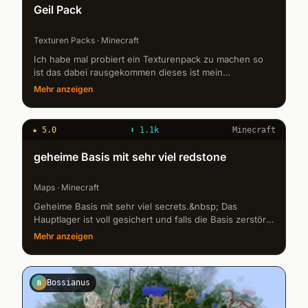
Geil Pack
Texturen Packs · Minecraft
Ich habe mal probiert ein Texturenpack zu machen so
ist das dabei rausgekommen dieses ist mein
erstesdarum vergebt mier ein par schönheitsfehler ich
Mehr anzeigen
werde es auch noch verbesser...
★
5.0
⬇
1.1k
Minecraft
Vaddi_88
V
geheime Basis mit sehr viel redstone
Maps · Minecraft
Geheime Basis mit sehr viel secrets.&nbsp; Das
Hauptlager ist voll gesichert und falls die Basis zerstört
wird kann man die Items sicher rausholen. Na dann
Mehr anzeigen
wünsche ich euch viel...
Bossianus
B