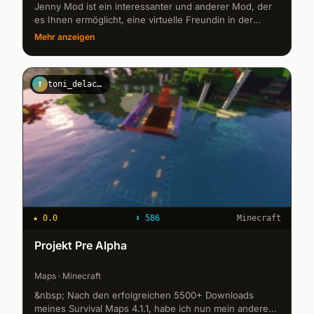
Jenny Mod ist ein interessanter und anderer Mod, der
es Ihnen ermöglicht, eine virtuelle Freundin in der
Minecraft-Welt zu haben. Mit dem Jenny-Mod können
Mehr anzeigen
Sie Dinge tun, die im ...
toni_delacreme
T
★
0.0
⬇
586
Minecraft
Projekt Pre Alpha
Maps · Minecraft
&nbsp; Nach den erfolgreichen 5500+ Downloads
meines Survival Maps 4.1.1, habe ich nun mein anderes