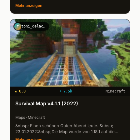
Projekt angefangen, zwar unfertig und unausgereift,
Mehr anzeigen
aber Ich möchte es mit eu...
toni_delacreme
T
★
0.0
⬇
7.5k
Minecraft
Survival Map v4.1.1 (2022)
Maps · Minecraft
&nbsp; Einen schönen Guten Abend leute. &nbsp;
23.01.2022:&nbsp;Die Map wurde von 1.18,1 auf die
1.19.2 optimiert, Ich arbeite gerade an einer neuen Map
Mehr anzeigen