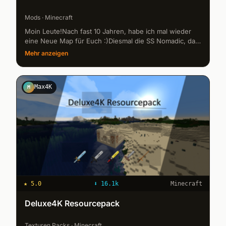
Mods · Minecraft
Moin Leute!Nach fast 10 Jahren, habe ich mal wieder
eine Neue Map für Euch :)Diesmal die SS Nomadic, das
letzte noch exitierende Dampfschiff der White Star Line,
Mehr anzeigen
welches von Che...
Max4K
M
★
5.0
⬇
16.1k
Minecraft
Deluxe4K Resourcepack
Texturen Packs · Minecraft