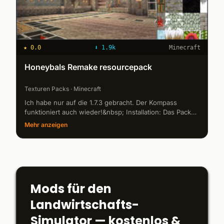
★
0.0
⬇
1.9k
Minecraft
Honeybals Remake resourcepack
Texturen Packs · Minecraft
Ich habe nur auf die 1.7.3 gebracht. Der Kompass
funktioniert auch wieder!&nbsp; Installation: Das Pack
einfach in den Resourcepack-Ordner schieben. Wenn
Mehr anzeigen
ihr Fehler bemerkt schr...
Mods für den
Landwirtschafts-
Simulator — kostenlos &