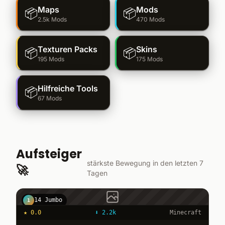
Maps
Mods
📦
📦
2.5k Mods
470 Mods
Texturen Packs
Skins
📦
📦
195 Mods
175 Mods
Hilfreiche Tools
📦
67 Mods
Aufsteiger
stärkste Bewegung in den letzten 7
🚀
Tagen
14 Jumbo
1
★
0.0
⬇
2.2k
Minecraft