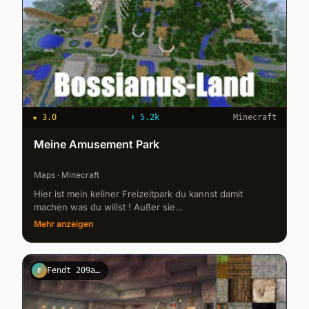
★
3.0
⬇
5.2k
Minecraft
Meine Amusement Park
Maps · Minecraft
Hier ist mein keliner Freizeitpark du kannst damit
machen was du willst ! Außer sie
weiterzugeben/kopieren ! Die Map geht ab der
Mehr anzeigen
Minecraft Version 1.8.8
Fendt 209abg
F