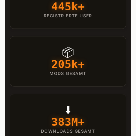
445k+
REGISTRIERTE USER
📦
205k+
MODS GESAMT
⬇️
383M+
DOWNLOADS GESAMT