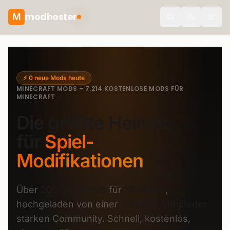
modhoster
M
theme.togg
⚡
0 neue Mods heute
MINECRAFT MODS – 7.214 KOSTENLOSE MODS FÜR
MINECRAFT
Die größte Heimat
für
Spiel-
Modifikationen
Über
205.058 Mods
für
10 Spiele
,
hochgeladen von einer
444.937 Mitglieder
starken Community. Schnell, kostenlos,