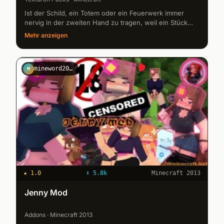
Ist der Schild, ein Totem oder ein Feuerwerk immer
nervig in der zweiten Hand zu tragen, weil ein Stück
des Bildschirms gefüllt wird? Nun, dieses Resource
Mehr anzeigen
Pack nimmt sich dem an...
mineword2023
M
★
1.0
⬇
5.8k
Minecraft 2013
Jenny Mod
Addons · Minecraft 2013