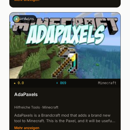
Hier veröffentliche Ich ...
ardwins
A
★
0.0
⬇
869
Minecraft
AdaPaxels
Hilfreiche Tools · Minecraft
AdaPaxels is a Brandcraft mod that adds a brand new
tool to Minecraft. This is the Paxel, and it will be useful
to be able to break all the blocks of Minecraft using a
Mehr anzeigen