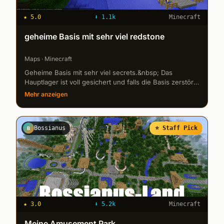
★
5.0
⬇
1.1k
Minecraft
geheime Basis mit sehr viel redstone
Maps · Minecraft
Geheime Basis mit sehr viel secrets.&nbsp; Das
Hauptlager ist voll gesichert und falls die Basis zerstört
wird kann man die Items sicher rausholen. Na dann
Mehr anzeigen
wünsche ich euch viel...
Bossianus
⭐ Staff Pick
B
★
3.0
⬇
5.2k
Minecraft
Meine Amusement Park