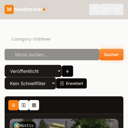
modhoster
M
Toggle the
More Realistic mods
Category Oldtimer
Suchen
Erweitert
Hostis
H