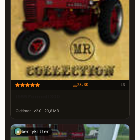
23.3K
LS
1955 Farmall 300
Oldtimer · v2.0 · 20,8 MB
berrykiller
B