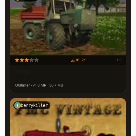
36.2K
LS
T150K
Oldtimer · v1.0 MR · 36,7 MB
berrykiller
B