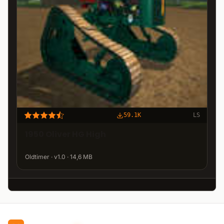
59.1K
LS
1950 Oliver HG High
Oldtimer · v1.0 · 14,6 MB