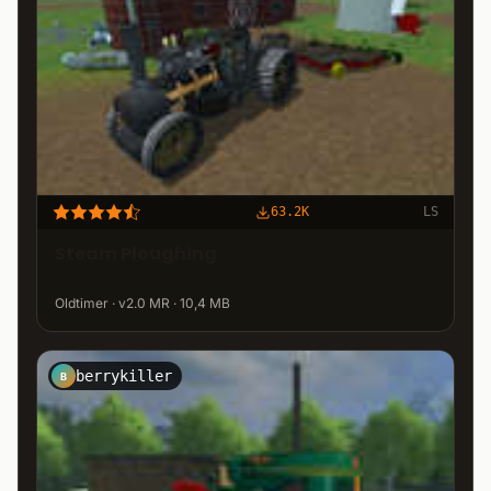
63.2K
LS
Steam Ploughing
Oldtimer · v2.0 MR · 10,4 MB
berrykiller
B