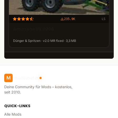
235.9K
LS
Amazone UX 11200
Dünger & Spritzen · v2.0 MR fixed · 3,3 MB
modhoster
M
Deine Community für Mods – kostenlos,
seit 2010.
QUICK-LINKS
Alle Mods