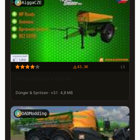
AiggaCZE
A
43.3K
LS
Amazone ZG TS 8200
Dünger & Spritzen · v3.1 · 4,8 MB
DADModding
D