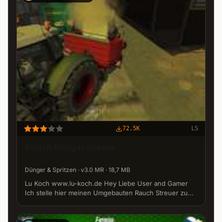
72.5K
LS
Rauch Düngerstreuer
Dünger & Spritzen · v3.0 MR · 18,7 MB
Lu Koch www.lu-koch.de Hey Liebe User and Gamer
Ich stelle hier meinen Umgebauten Rauch Streuer zu
Verfügung es ist eine Beta. Das Werkstatt team von lu
Koch wünscht euch viel spaß mit dem Mod Ein ganz
dickes danke geht an DDR Basti