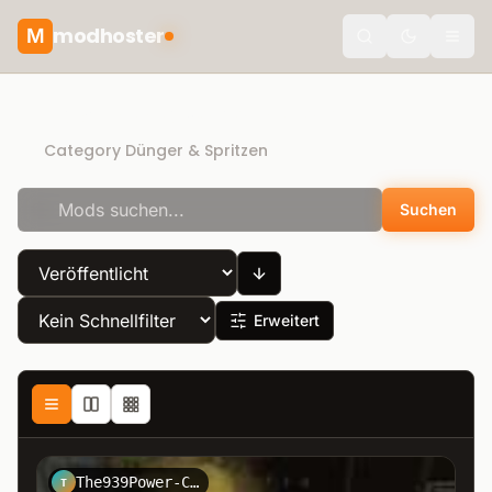
modhoster
M
Toggle the
Recommended mods
Category Dünger & Spritzen
Suchen
Erweitert
The939Power-Chris
T