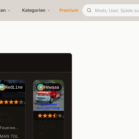
ten
Kategorien
Premium
RedLine Fahrzeugbau GmbH
Hewaaa
RF
H
247.1K
LS
1K
LS
DLK
231.8K
LS
M32L
AS
T5 TSF
Feuerwehr · v1.0 auf MAN TGL 8.210 · 20,8 MB
W
MAN TGL