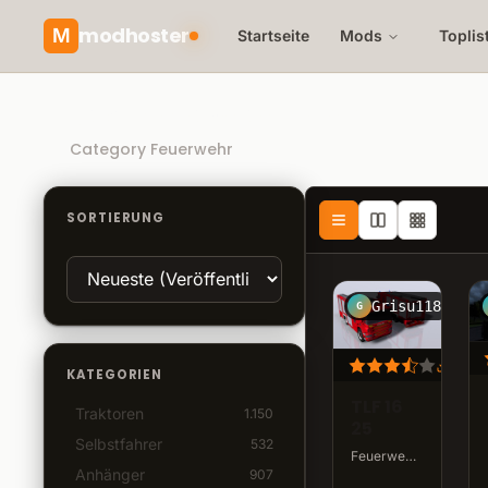
modhoster
M
Startseite
Mods
Toplis
Recommended mods
Category Feuerwehr
SORTIERUNG
Grisu118
G
292.
KATEGORIEN
TLF 16
Traktoren
1.150
25
Selbstfahrer
532
Feuerwehr · v1.0 · 29,3 MB
Anhänger
907