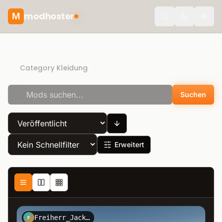
modhoster
M
theme.togg
Direct Download
Category Kleidung
Suchen
Erweitert
Freiherr_Jack_Kirtz_Design
F