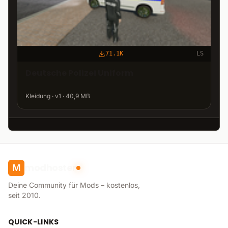
71.1K
LS
Deutsche Polizei Uniform
Kleidung · v1 · 40,9 MB
modhoster
M
Deine Community für Mods – kostenlos,
seit 2010.
QUICK-LINKS