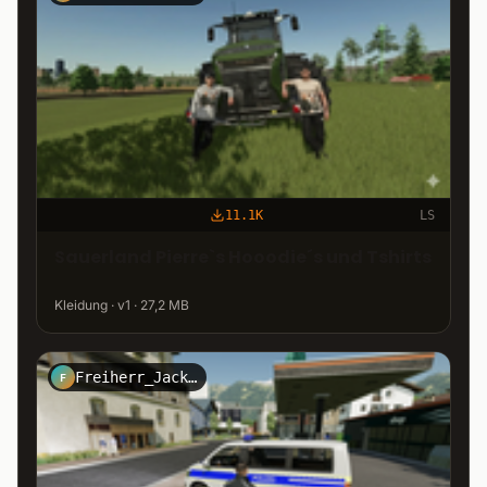
11.1K
LS
Sauerland Pierre`s Hooodie´s und Tshirts
Kleidung · v1 · 27,2 MB
Freiherr_Jack_Kirtz_Design
F