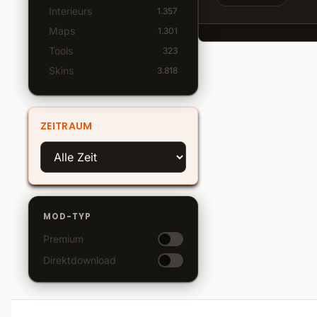
Interieurs
1.357
Maps
1.301
Tools
323
Skins
3.818
ZEITRAUM
MOD-TYP
Premium
Direktdownload