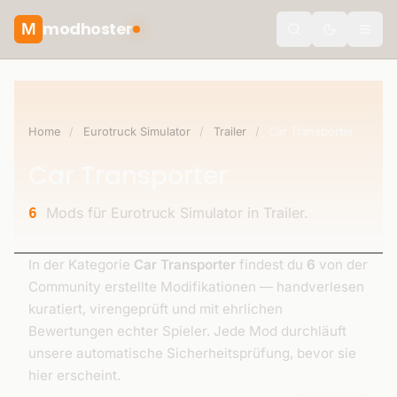
modhoster
M
Toggle the
Home
/
Eurotruck Simulator
/
Trailer
/
Car Transporter
Car Transporter
Mods für Eurotruck Simulator in Trailer.
6
In der Kategorie
Car Transporter
findest du
6
von der
Community erstellte Modifikationen — handverlesen
kuratiert, virengeprüft und mit ehrlichen
Bewertungen echter Spieler. Jede Mod durchläuft
unsere automatische Sicherheitsprüfung, bevor sie
hier erscheint.