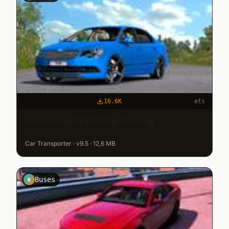
16.6K
ets
skoda superB 1.27 Big tunning
Car Transporter · v9.5 · 12,6 MB
Buses
B