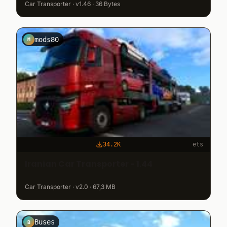
Car Transporter · v1.46 · 36 Bytes
mods80
M
34.2K
ets
Iranian Car Transporter - 1.44
Car Transporter · v2.0 · 67,3 MB
Buses
B