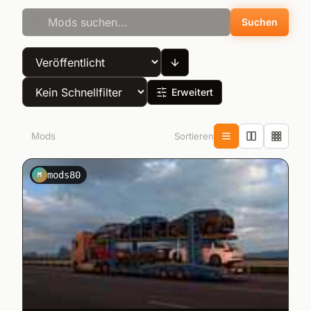
Suchen
Erweitert
Sortieren
6
Mods
mods80
M