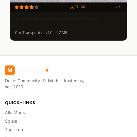
31.6K
ets
Trailer With Disassembled Truck
Car Transporter · v1.0 · 4,7 MB
modhoster
M
Deine Community für Mods – kostenlos,
seit 2010.
QUICK-LINKS
Alle Mods
Spiele
Toplisten