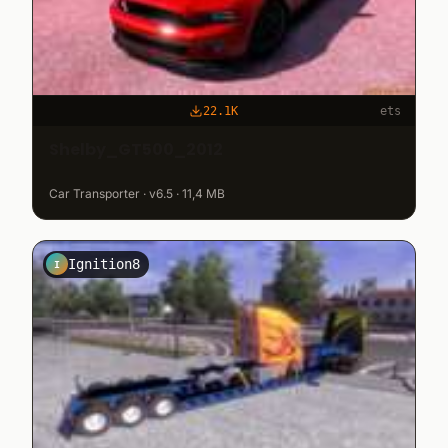
22.1K
ets
Shelby_GT500_2012
Car Transporter · v6.5 · 11,4 MB
Ignition8
I