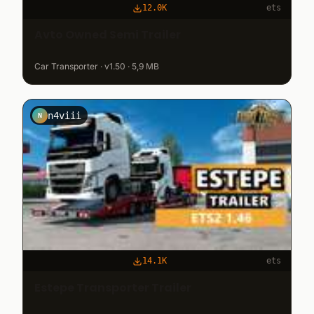
12.0K
ets
Avto Owned Semi Trailer
Car Transporter · v1.50 · 5,9 MB
n4viii
N
14.1K
ets
Estepe Transporter Trailer