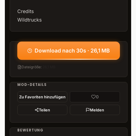
Credits
Wildtrucks
Download nach 30s · 26,1 MB
Dateigröße
:
26,1 MB
MOD-DETAILS
0
Zu Favoriten hinzufügen
Teilen
Melden
BEWERTUNG