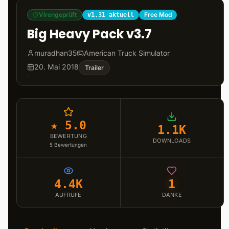
Virengeprüft
Free Mod
v1.31 aktuell
Big Heavy Pack v3.7
muradhan35
American Truck Simulator
20. Mai 2018
Trailer
★ 5.0
1.1K
BEWERTUNG
DOWNLOADS
5
Bewertungen
4.4K
1
AUFRUFE
DANKE