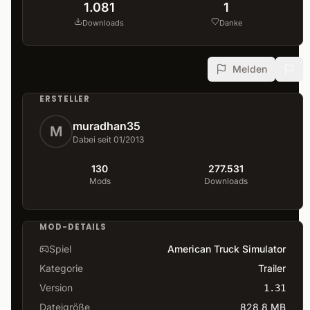
1.081
1
Downloads
Danke
Melden
ERSTELLER
muradhan35
M
Dabei seit 01/2013
130
277.531
Mods
Downloads
MOD-DETAILS
Spiel
American Truck Simulator
Kategorie
Trailer
Version
1.31
Dateigröße
828,8 MB