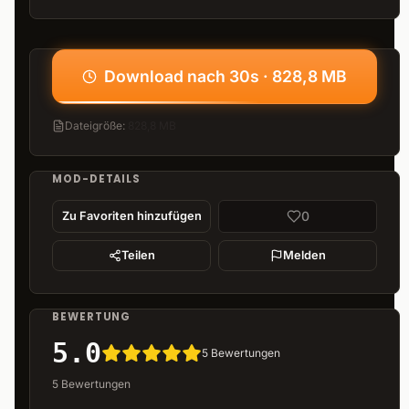
Download nach 30s · 828,8 MB
Dateigröße
:
828,8 MB
MOD-DETAILS
0
Zu Favoriten hinzufügen
Teilen
Melden
BEWERTUNG
5.0
5
Bewertungen
5
Bewertungen