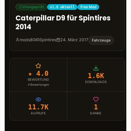
Virengeprüft
Free Mod
v1.0 aktuell
Caterpillar D9 für Spintires
2014
mods80
Spintires
24. März 2017
Fahrzeuge
★ 4.0
1.6K
BEWERTUNG
DOWNLOADS
4
Bewertungen
11.7K
1
AUFRUFE
DANKE