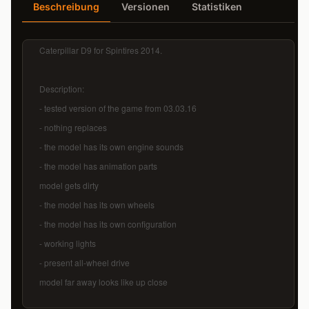
Beschreibung
Versionen
Statistiken
Caterpillar D9 for Spintires 2014.
Description:
- tested version of the game from 03.03.16
- nothing replaces
- the model has its own engine sounds
- the model has animation parts
model gets dirty
- the model has its own wheels
- the model has its own configuration
- working lights
- present all-wheel drive
model far away looks like up close