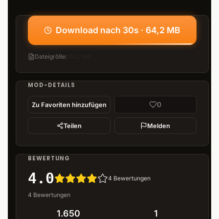
Download nach 30s · 64,2 MB
Dateigröße
:
64,2 MB
MOD-DETAILS
0
Zu Favoriten hinzufügen
Teilen
Melden
BEWERTUNG
4.0
4
Bewertungen
4
Bewertungen
1.650
1