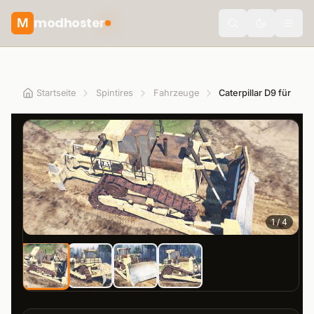
modhoster
M
theme.togg
Startseite
Spintires
Fahrzeuge
Caterpillar D9 für Spin
1
/
4