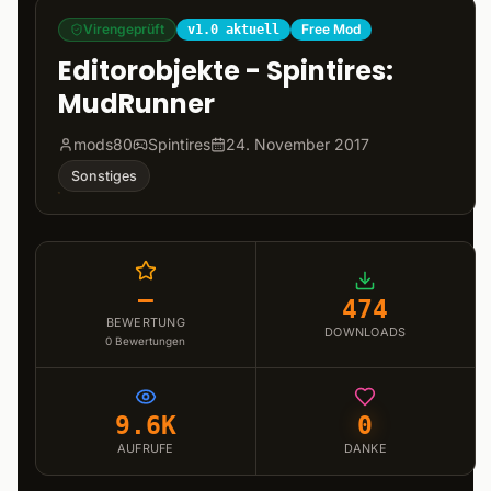
Virengeprüft
Free Mod
v1.0 aktuell
Editorobjekte - Spintires:
MudRunner
mods80
Spintires
24. November 2017
Sonstiges
–
474
BEWERTUNG
DOWNLOADS
0
Bewertungen
9.6K
0
AUFRUFE
DANKE