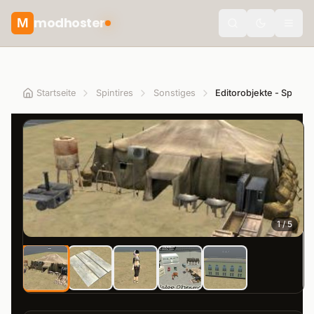
modhoster
M
theme.togg
Startseite
Spintires
Sonstiges
1
/
5