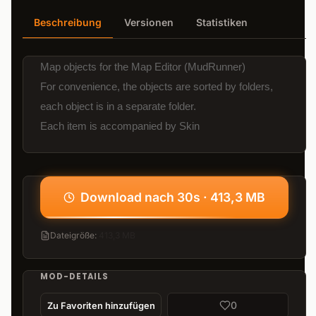
Beschreibung
Versionen
Statistiken
Map objects for the Map Editor (MudRunner)
For convenience, the objects are sorted by folders,
each object is in a separate folder.
Each item is accompanied by Skin
Download nach 30s · 413,3 MB
Dateigröße
:
413,3 MB
MOD-DETAILS
0
Zu Favoriten hinzufügen