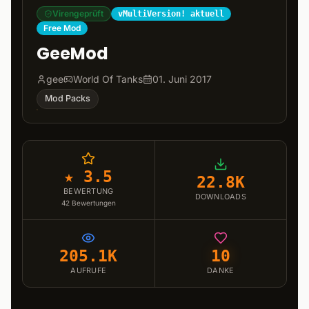
Virengeprüft
vMultiVersion! aktuell
Free Mod
GeeMod
gee
World Of Tanks
01. Juni 2017
Mod Packs
★ 3.5
22.8K
BEWERTUNG
DOWNLOADS
42
Bewertungen
205.1K
10
AUFRUFE
DANKE