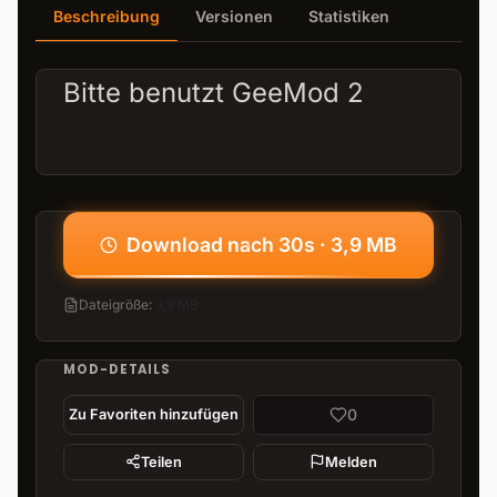
Beschreibung
Versionen
Statistiken
Bitte benutzt
GeeMod 2
Download nach 30s · 3,9 MB
Dateigröße
:
3,9 MB
MOD-DETAILS
0
Zu Favoriten hinzufügen
Teilen
Melden