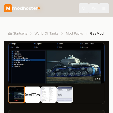
modhoster
M
theme.togg
Startseite
World Of Tanks
Mod Packs
GeeMod
1
/
4