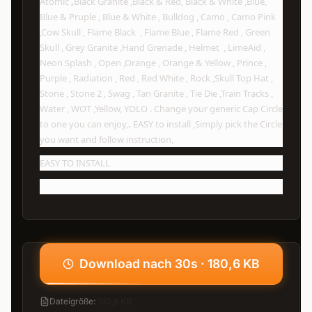
Atomic
,
Black Granite ,Black & Red, Black & White ,Blue,
Blue & Pruple , Blue & White , Bulldog , Camo , Camo Pink
,Cow Skull , Flame Black , Flame Blue , Flame Red , Green
Skull , Grey Granite ,Hand Grenade , Helmet , LimeAid ,
Neon Splash , Open ,Orange , Orange & Yellow , Prince ,
Purple , Radiation , Red , Red White , Rock ,Skull Top Hat ,
Stone , Stone 2 , Swag , Tan Granite , Tie Die ,Train Tracks ,
Water , WOT ,Yellow, YOLO . Change your generic Cap Circle
to one you can enjoy,
.
EASY to install ,Simply pick the Circle
you want and follow instruction,
EASY TO INSTALL
Download nach 30s · 180,6 KB
Dateigröße
:
180,6 KB