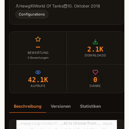
Hawg
World Of Tanks
10. Oktober 2018
Configurations
–
2.1K
BEWERTUNG
DOWNLOADS
0
Bewertungen
42.1K
0
AUFRUFE
DANKE
Beschreibung
Versionen
Statistiken
.... Hawg's Cap Circles V1
....42 to choose from....
,Aqua,