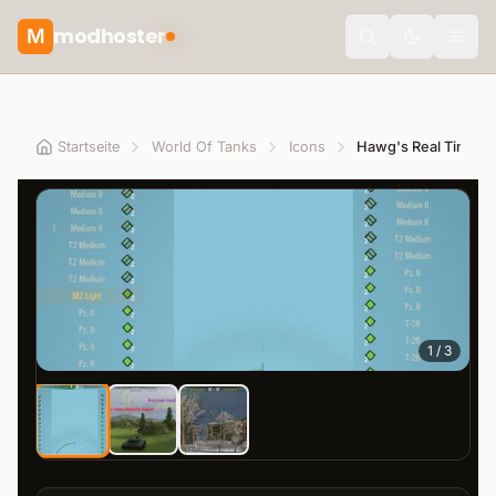
modhoster
M
theme.togg
Startseite
World Of Tanks
Icons
Hawg's Real Time Co
1
/
3