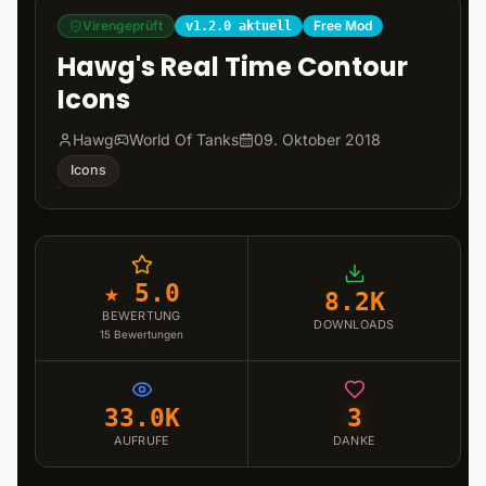
Virengeprüft
Free Mod
v1.2.0 aktuell
Hawg's Real Time Contour
Icons
Hawg
World Of Tanks
09. Oktober 2018
Icons
★ 5.0
8.2K
BEWERTUNG
DOWNLOADS
15
Bewertungen
33.0K
3
AUFRUFE
DANKE