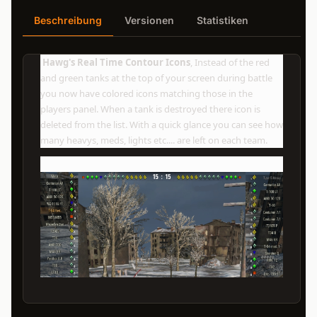
Beschreibung
Versionen
Statistiken
Hawg's Real Time Contour Icons
, Instead of the red
and green tanks at the top of your screen during battle
you now have colored icons matching those in the
players panel. When a tank is destroyed there icon is
deleted from the list. With a quick glance you can see how
many heavys, meds, lights etc.... are left on each team.