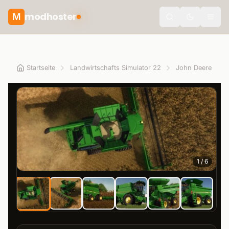
modhoster
M
theme.togg
Startseite
Landwirtschafts Simulator 22
John Deere
1
/
6