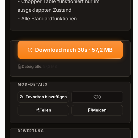
- Chopper Table funktioniert nur im
ausgeklappten Zustand
- Alle Standardfunktionen
Download nach 30s · 57,2 MB
Dateigröße
:
57,2 MB
MOD-DETAILS
0
Zu Favoriten hinzufügen
Teilen
Melden
BEWERTUNG