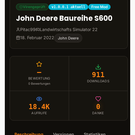
Virengeprüft
Free Mod
v1.0.0.1 aktuell
John Deere Baureihe S600
Pitac99
Landwirtschafts Simulator 22
18. Februar 2022
John Deere
–
911
BEWERTUNG
DOWNLOADS
0
Bewertungen
18.4K
0
AUFRUFE
DANKE
Beschreibung
Versionen
Statistiken