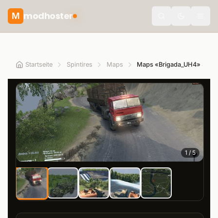
modhoster
M
Toggle the
Startseite
Spintires
Maps
1
/
5