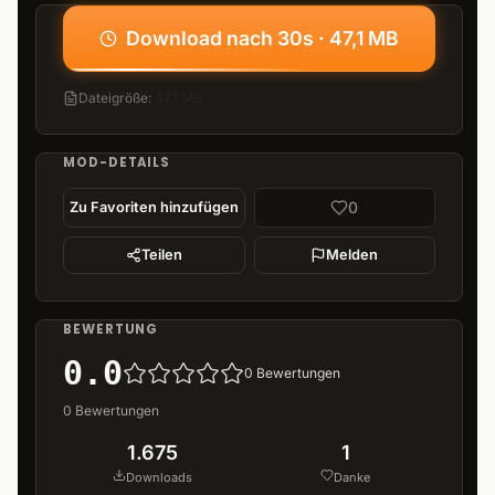
Download nach 30s · 47,1 MB
Dateigröße
:
47,1 MB
MOD-DETAILS
0
Zu Favoriten hinzufügen
Teilen
Melden
BEWERTUNG
0.0
0
Bewertungen
0
Bewertungen
1.675
1
Downloads
Danke