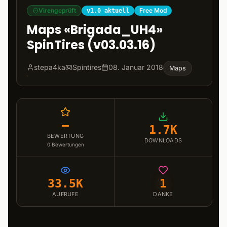
Virengeprüft
Free Mod
v1.0 aktuell
Maps «Brigada_UH4»
SpinTires (v03.03.16)
stepa4ka
Spintires
08. Januar 2018
Maps
–
1.7K
BEWERTUNG
DOWNLOADS
0
Bewertungen
33.5K
1
AUFRUFE
DANKE