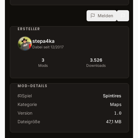
Melden
ERSTELLER
stepa4ka
Dabei seit 12/2017
3
3.526
Mods
Downloads
MOD-DETAILS
Spiel
Spintires
Kategorie
Maps
Version
1.0
Dateigröße
47,1 MB