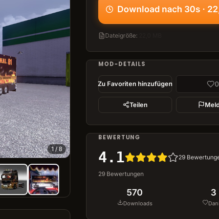
Download nach 30s · 2
Dateigröße
:
22,0 MB
MOD-DETAILS
0
Zu Favoriten hinzufügen
Teilen
Mel
BEWERTUNG
1
/
8
4.1
29
Bewertung
29
Bewertungen
570
3
Downloads
Dan