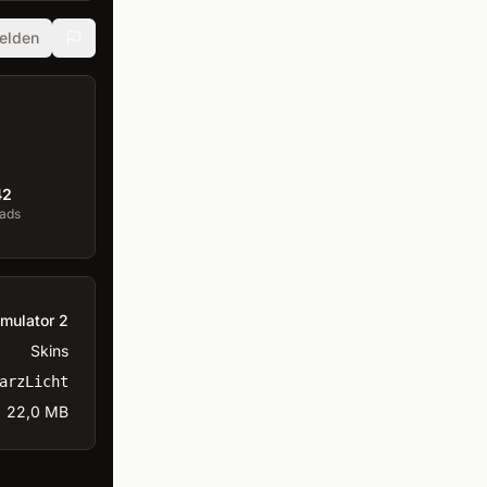
elden
42
ads
imulator 2
Skins
arzLicht
22,0 MB