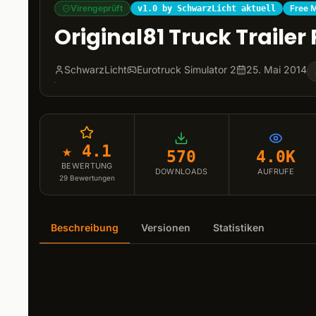
Virengeprüft
Free 
v1.0 by SchwarzLicht aktuell
Original81 Truck Trailer
SchwarzLicht
Eurotruck Simulator 2
25. Mai 2014
★ 4.1
570
4.0K
BEWERTUNG
DOWNLOADS
AUFRUFE
29
Bewertungen
Beschreibung
Versionen
Statistiken