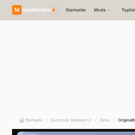
modhoster
M
Startseite
Mods
Toplis
Startseite
Eurotruck Simulator 2
Skins
Original8