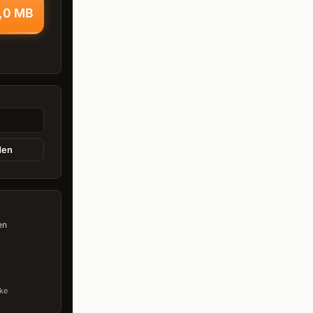
2,0 MB
den
en
ke