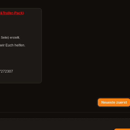
k&Trailer-Pack)
eite) erstellt.
wir Euch helfen.
67272307
Neueste zuerst