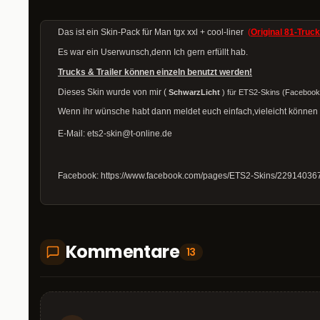
Das ist ein Skin-Pack für Man tgx xxl + cool-liner
(
Original 81-Truc
Es war ein Userwunsch,denn Ich gern erfüllt hab.
Trucks & Trailer können einzeln benutzt werden!
Dieses Skin wurde von mir (
SchwarzLicht
) für ETS2-Skins (Facebook S
Wenn ihr wünsche habt dann meldet euch einfach,vieleicht können 
E-Mail: ets2-skin@t-online.de
Facebook:
https://www.facebook.com/pages/ETS2-Skins/2291403
Kommentare
13