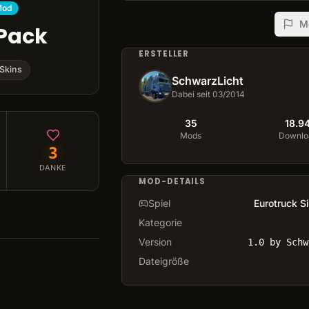
Mod
M
 Pack
ERSTELLER
Skins
SchwarzLicht
Dabei seit 03/2014
35
18.9
Mods
Downlo
3
DANKE
MOD-DETAILS
Spiel
Eurotruck S
Kategorie
Version
1.0 by Schw
Dateigröße