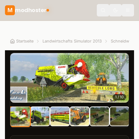
modhoster
M
Toggle the
Startseite
Landwirtschafts Simulator 2013
Schneidwerke
1
/
10