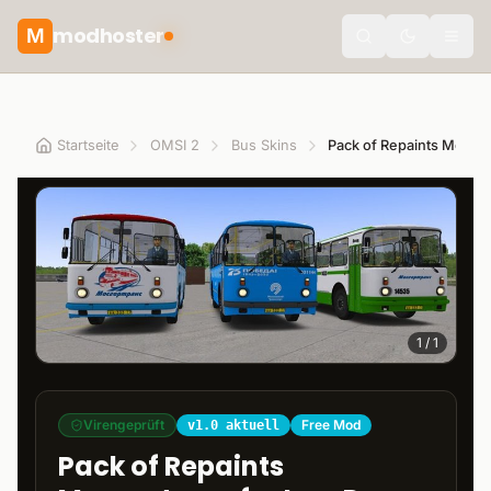
modhoster
M
Toggle the
Startseite
OMSI 2
Bus Skins
1
/
1
Virengeprüft
Free Mod
v1.0 aktuell
Pack of Repaints