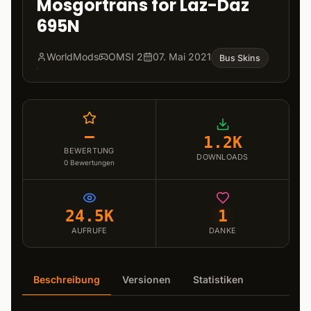
Mosgortrans for Laz-Daz
695N
WorldMods
OMSI 2
07. Mai 2021
Bus Skins
–
1.2K
BEWERTUNG
DOWNLOADS
0
Bewertungen
24.5K
1
AUFRUFE
DANKE
Beschreibung
Versionen
Statistiken