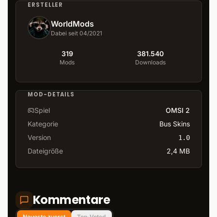
ERSTELLER
WorldMods
Dabei seit 04/2021
319
381.540
Mods
Downloads
MOD-DETAILS
Spiel
OMSI 2
Kategorie
Bus Skins
Version
1.0
Dateigröße
2,4 MB
Kommentare
Neueste zuerst
Top-Voted