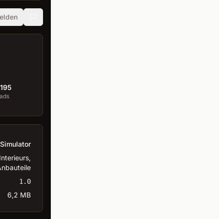
elden
.195
ads
Simulator
nterieurs,
nbauteile
1.0
6,2 MB