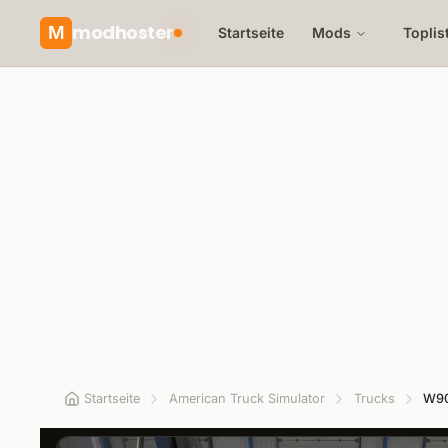
modhoster
M
Startseite
Mods
Toplis
Startseite
American Truck Simulator
Trucks
W90