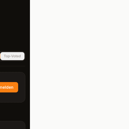
Top-Voted
melden