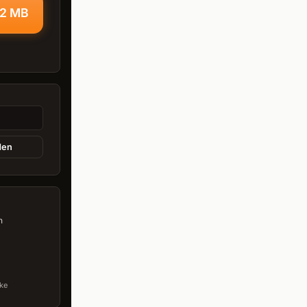
,2 MB
den
n
ke