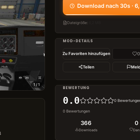
Download nach 30s · 6
Dateigröße
:
6,2 MB
MOD-DETAILS
0
Zu Favoriten hinzufügen
Teilen
Mel
1
/
1
BEWERTUNG
0.0
0
Bewertunge
0
Bewertungen
366
0
Downloads
Dan
4