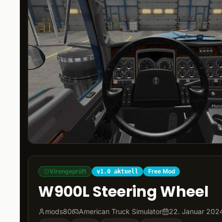
Virengeprüft
Free Mod
v1.0 aktuell
W900L Steering Wheel
mods80
American Truck Simulator
22. Januar 202