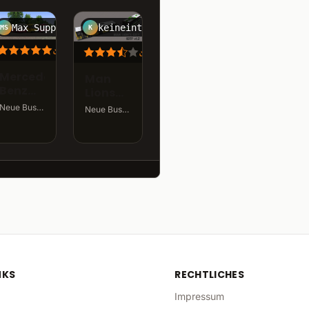
Max Supports
keineintresse
MS
K
50.3K
omsi
281.6K
omsi
0K
omsi
Mercedes
Man
Benz
Lions
O305
City
Neue Busse · v1.2.1 · 184,3 MB
Neue Busse · v1.2.1 für OMSI 2 · 84,2 MB
DTF
NKS
RECHTLICHES
Impressum