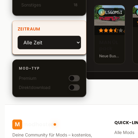
Sonstiges
474
18
LS&OMSI
L
ZEITRAUM
103.
MAN ÜL
pack
Neue Busse · v1.0 · 115,9 MB
MOD-TYP
Premium
Direktdownload
QUICK-LI
modhoster
M
Alle Mods
Deine Community für Mods – kostenlos,