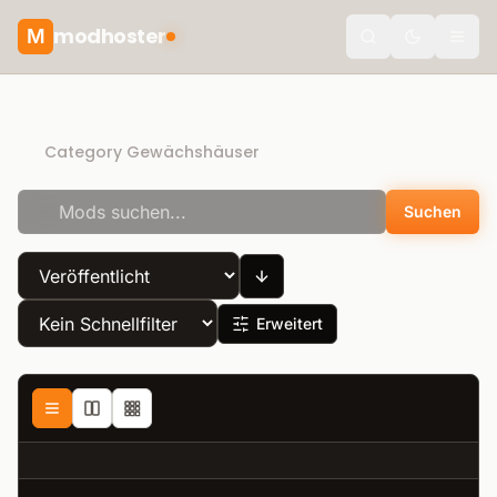
modhoster
M
Toggle the
Recommended mods
Category Gewächshäuser
Suchen
Erweitert