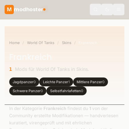
modhoster
M
Toggle the
Home
/
World Of Tanks
/
Skins
/
Frankreich
Frankreich
Mods für World Of Tanks in Skins.
1
Jagdpanzer
0
Leichte Panzer
1
Mittlere Panzer
0
Schwere Panzer
0
Selbstfahrlafetten
0
In der Kategorie
Frankreich
findest du
1
von der
Community erstellte Modifikationen — handverlesen
kuratiert, virengeprüft und mit ehrlichen