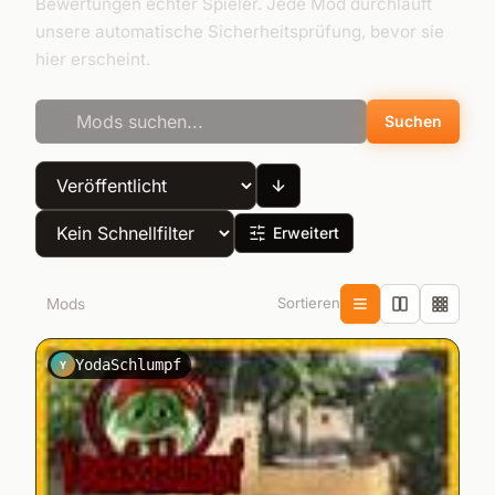
Bewertungen echter Spieler. Jede Mod durchläuft
unsere automatische Sicherheitsprüfung, bevor sie
hier erscheint.
Suchen
Erweitert
Sortieren
1
Mods
YodaSchlumpf
Y