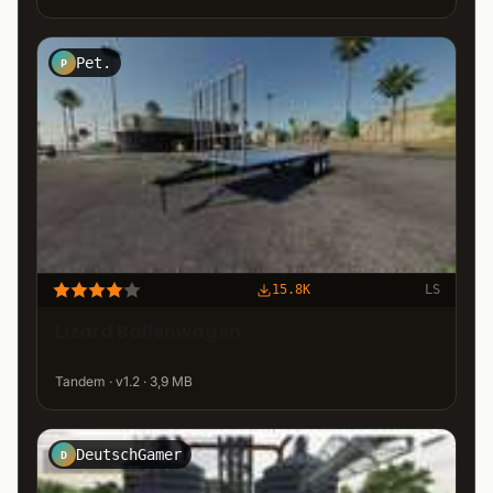
Pet.
P
15.8K
LS
Lizard Ballenwagen
Tandem · v1.2 · 3,9 MB
DeutschGamer
D