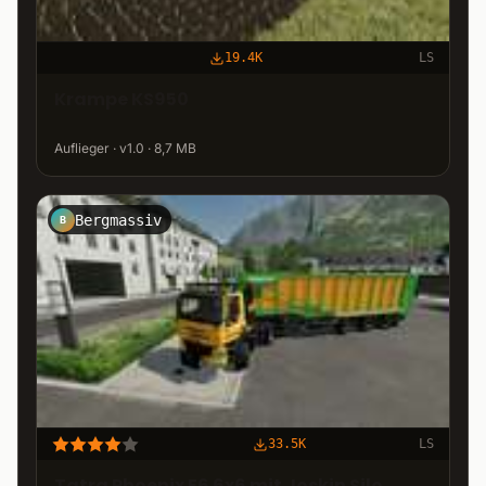
19.4K
LS
Krampe KS950
Auflieger · v1.0 · 8,7 MB
Bergmassiv
B
33.5K
LS
Tatra Phoenix E6 6x6 mit Joskin Silo