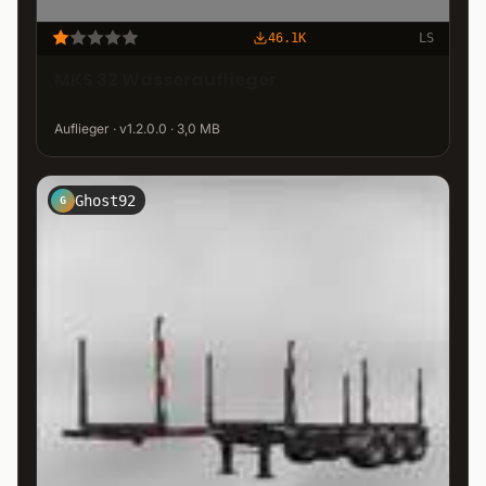
46.1K
LS
MKS 32 Wasserauflieger
Auflieger · v1.2.0.0 · 3,0 MB
Ghost92
G