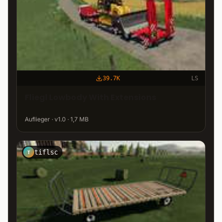
39.7K
LS
Fliegl Lowbody With Extensions
Auflieger · v1.0 · 1,7 MB
tiflsc
T