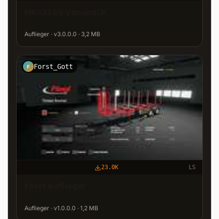
MKS32 by VarunaLP
Auflieger · v3.0.0.0 · 3,2 MB
Forst_Gott
F
23.0K
LS
Forst Auflieger
Auflieger · v1.0.0.0 · 1,2 MB