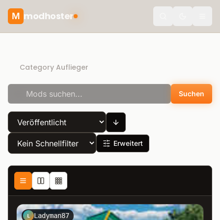
modhoster
M
Toggle the
Direct Download
Category Auflieger
Suchen
Erweitert
Ladyman87
L