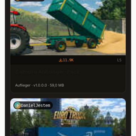
11.9K
LS
Camara Anhänger-Pack
Auflieger · v1.0.0.0 · 59,0 MB
DanielJestem
D