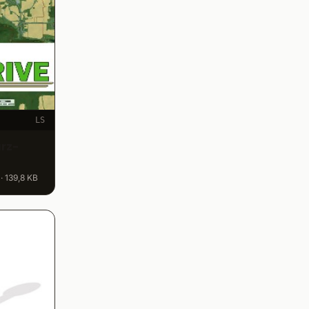
LS
rz-
· 139,8 KB