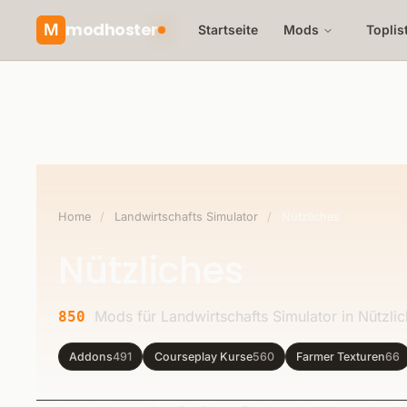
modhoster
M
Startseite
Mods
Toplis
Home
/
Landwirtschafts Simulator
/
Nützliches
Nützliches
Mods für Landwirtschafts Simulator in Nützlic
850
Addons
491
Courseplay Kurse
560
Farmer Texturen
66