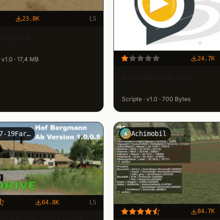
23.8K
LS
attpack
24.7K
v1.0 · 17,4 MB
Soundfire-Radio
Scripte · v1.0 · 700 Bytes
LS15-17-19Farmer
Achimobil
A
64.8K
LS
84.7K