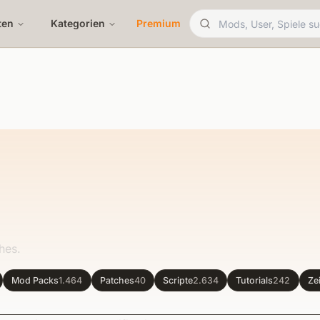
ten
Kategorien
Premium
hes.
Mod Packs
1.464
Patches
40
Scripte
2.634
Tutorials
242
Ze