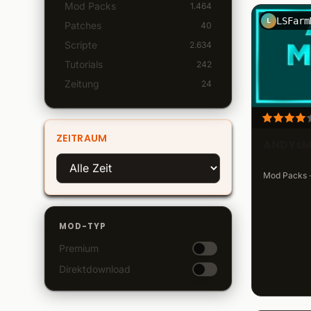
Mod Packs
1.464
L
Patches
40
Scripte
2.634
Tutorials
242
Zeitung
24
ZEITRAUM
ANDYsM
Mod Packs ·
MOD-TYP
Premium
Direktdownload