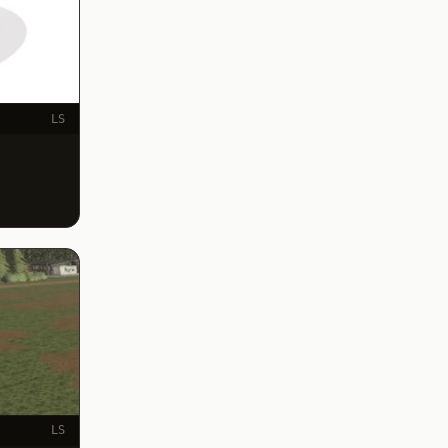
LS
LS