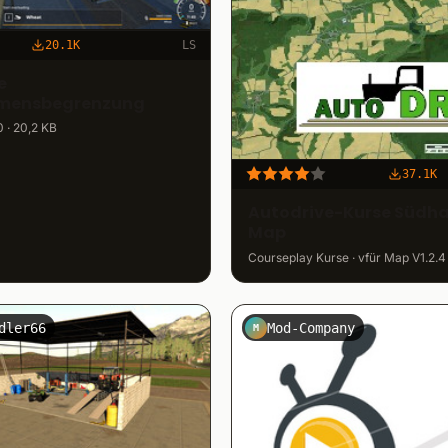
20.1K
LS
e
mensbegrenzung
0 · 20,2 KB
37.1K
Autodrive-Kurse Südha
Map
Courseplay Kurse · vfür Map V1.2.4 
dler66
Mod-Company
M