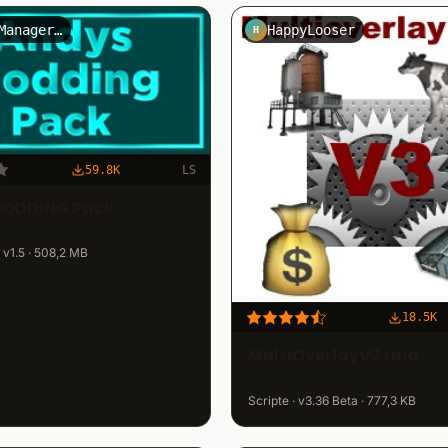
LSFarmManagerTV
HappyLooser
H
59.8K
LS
ODDING Pack
 v1.5 · 508,2 MB
18.5K
MultiOverlayV3 Hud
Scripte · v3.36 Beta · 777,3 KB