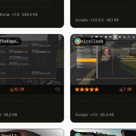
ve Streckennetz Hof
ProductionsInfoHud
n Ab Version 1.0.0.5
urse · v1.8 · 546,4 KB
Scripte · v1.0.5.0 · 28,1 KB
TrojanTheEmperor
nicolloxO
N
32.5K
LS
7.0K
ende Management
Liefer- Und Transporta
0 · 56,0 KB
Scripte · v1.0 · 30,4 KB
Demons-Devil2021
Dzike
D