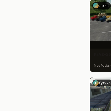
zarka
Z
KrAZ-2
Mod Packs · 
fyr-25
F