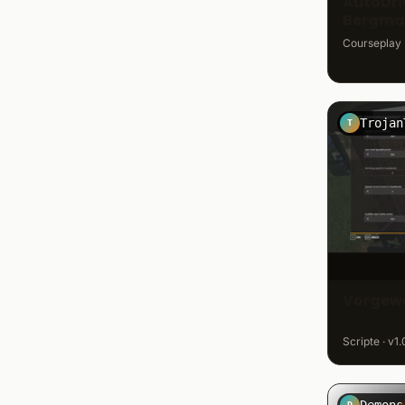
AutoDri
Bergman
Courseplay K
T
Vorgew
Scripte · v1.
D