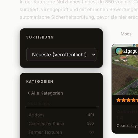
In der Kategorie
Nützliches
findest du
850
von der Co
kuratiert, virengeprüft und mit ehrlichen Bewertunge
automatische Sicherheitsprüfung, bevor sie hier ersc
850
Mods
SORTIERUNG
Gigag8
G
KATEGORIEN
Alle Kategorien
Nützliches
Autodriv
Addons
491
1.4
Courseplay Kurse
560
Courseplay K
Farmer Texturen
66