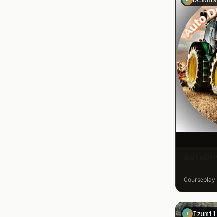
AutoDri
Courseplay K
Izumi1
I