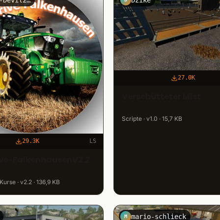
27.0K
Verschütteter Mist
Scripte · v1.0 · 15,7 KB
29.3K
LS
ve-FalkenhausenV2.2
urse · v2.2 · 136,9 KB
mario-schlieck
M