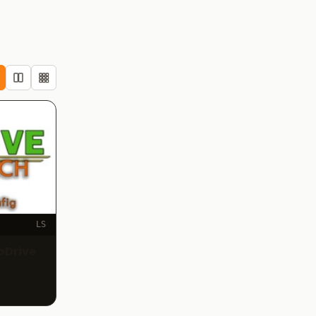
LS
oDrive