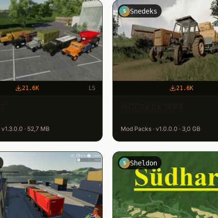
Snedeks
S
21.6K
LS
21.6K
57
MODPACK 1989
v1.3.0.0 · 52,7 MB
Mod Packs · v1.0.0.0 · 3,0 GB
Sheldon
S