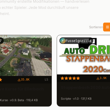
mmunity erstellte Modifikationen — handverlesen
n echter Spieler. Jede Mod durchläuft unsere
heint.
Sortieren
7
Fusselgozilla
F
3.9K
35.8K
LS
Stappenbach 2020 Aut
e Kurse für Ellerbach
Scripte · v1.0 · 131,1 KB
urse · v0.9. Beta · 119,4 KB