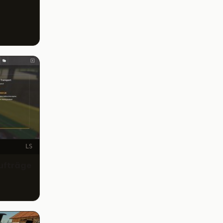
LS
ufträge