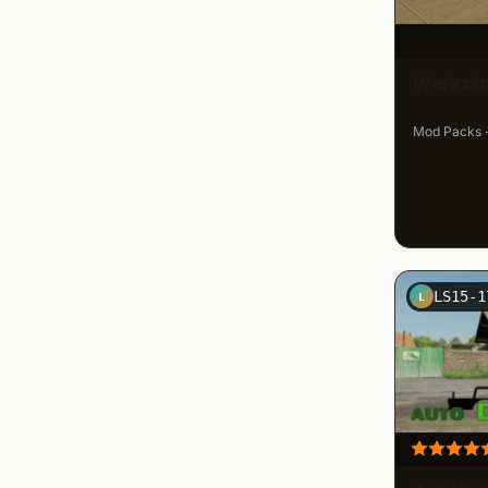
Werkst
Mod Packs · 
L