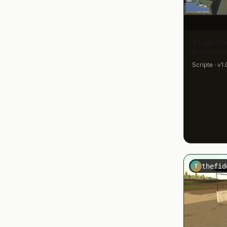
Täglich
Einkom
Scripte · v1.
thefid
T