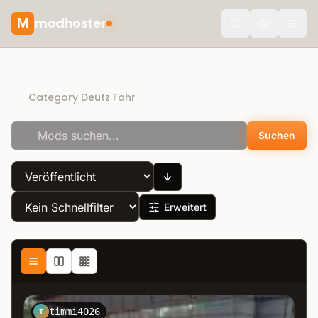
modhoster
M
theme.togg
Recommended mods
Category Deutz Fahr
Suchen
Erweitert
timmi4026
T