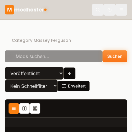
modhoster
M
Toggle the
Recommended mods
Category Massey Ferguson
Suchen
Erweitert