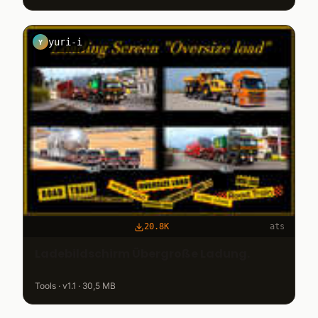
yuri-i
Y
20.8K
ats
Ladebildschirm Übergroße Ladung.
Tools · v1.1 · 30,5 MB