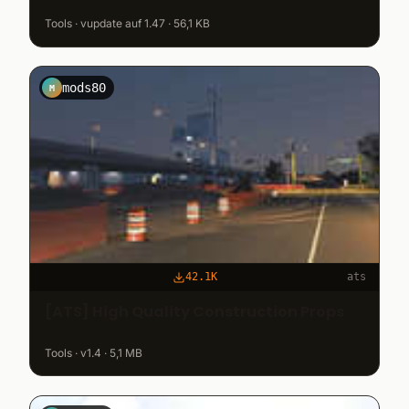
Tools · vupdate auf 1.47 · 56,1 KB
mods80
M
42.1K
ats
[ATS] High Quality Construction Props
Tools · v1.4 · 5,1 MB