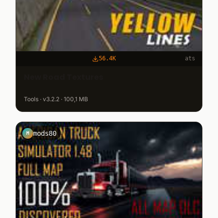
56.4K
ats
New Road Textures
Tools · v3.2.2 · 100,1 MB
mods80
M