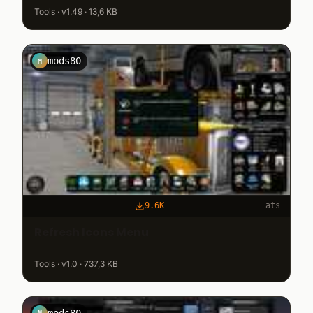
Tools · v1.49 · 13,6 KB
mods80
M
9.6K
ats
Refresh Icons Menu
Tools · v1.0 · 737,3 KB
mods80
M