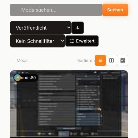
Suchen
Erweitert
Sortieren
40
Mods
mods80
M