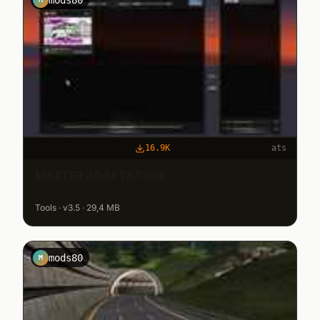
16.9K
ats
MASTER ADAPTATION
Tools · v3.5 · 29,4 MB
mods80
M