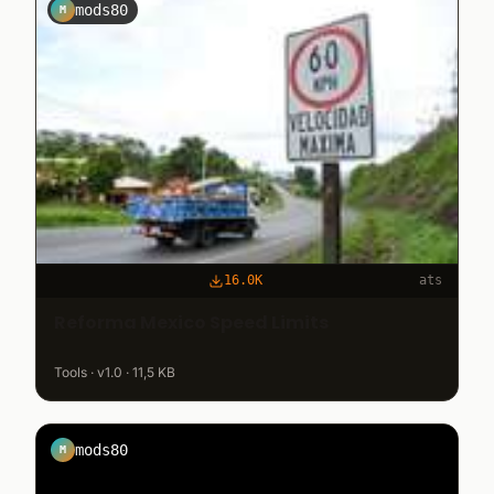
mods80
M
16.0K
ats
Reforma Mexico Speed Limits
Tools · v1.0 · 11,5 KB
mods80
M