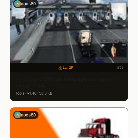
mods80
M
11.2K
ats
[ATS} No Collision Tollgage Barrier by
Seogi - 1.48
Tools · v1.48 · 58,3 KB
mods80
M