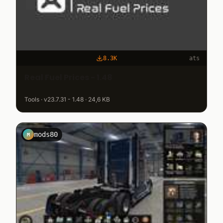
8.3K
ats
Real Fuel Prices - 1.48
Tools · v23.7.31 - 1.48 · 24,6 KB
mods80
M