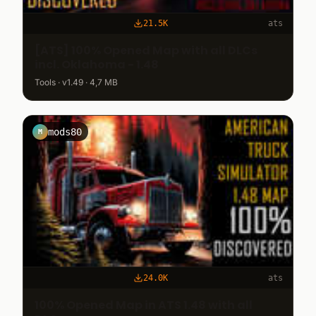
21.5K
ats
[ATS] 100% Opened Map with all DLCs
incl. Oklahoma - 1.48
Tools · v1.49 · 4,7 MB
mods80
M
24.0K
ats
100% Opened Map in ATS 1.48 with all