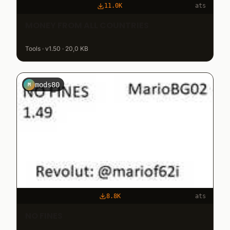
11.0K
ats
MONEY FROM ALL COUNTRIES
Tools · v1.50 · 20,0 KB
mods80
M
8.8K
ats
NO FINES