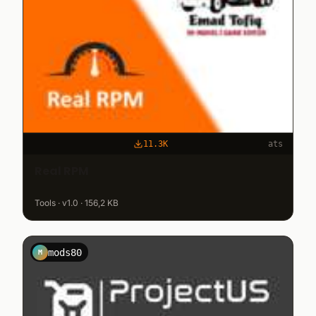
11.3K
ats
Real RPM
Tools · v1.0 · 156,2 KB
mods80
M