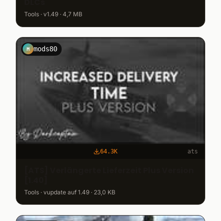
DLCs
Tools · v1.49 · 4,7 MB
mods80
M
64.3K
ats
[ATS] Verlängerte Lieferzeit Plus Version
[1.40]
Tools · vupdate auf 1.49 · 23,0 KB