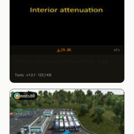
29.8K
ats
Interior Attenuation Fixes Pack - 1.44
Tools · v1.0.1 · 125,1 KB
mods80
M