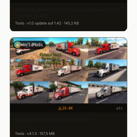
180 Degrees In-Cab Camera Mode for All
Trucks [1.42]
Tools · v1.0 update auf 1.42 · 145,2 KB
WorldMods
W
19.6K
ats
PAINTED TRUCK TRAFFIC PACK
Tools · v4.1.3 · 157,5 MB