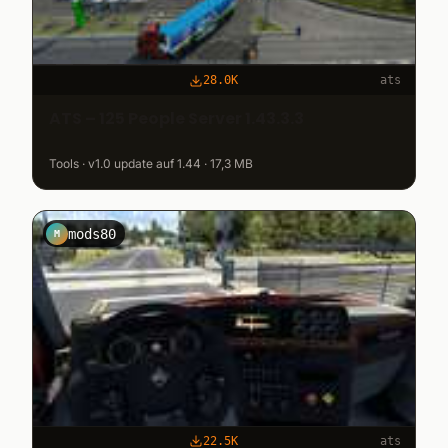
28.0K
ats
ATS – 125 People Server 1.43.3.3
Tools · v1.0 update auf 1.44 · 17,3 MB
mods80
M
22.5K
ats