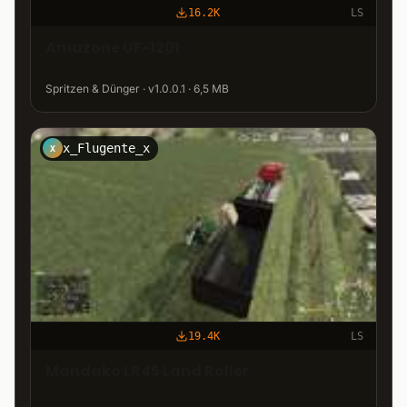
16.2K
LS
Amazone UF-1201
Spritzen & Dünger · v1.0.0.1 · 6,5 MB
x_Flugente_x
X
19.4K
LS
Mandako LR45 Land Roller