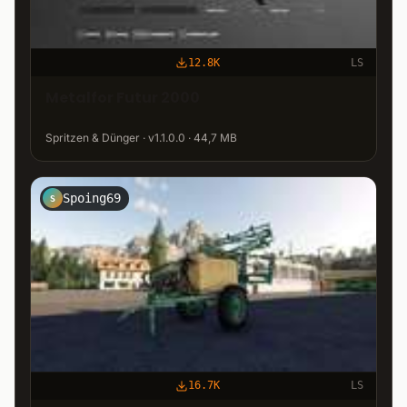
12.8K
LS
Metalfor Futur 2000
Spritzen & Dünger · v1.1.0.0 · 44,7 MB
Spoing69
S
16.7K
LS