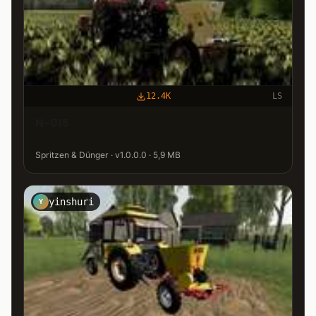
12.4K
LS
N-015
Spritzen & Dünger · v1.0.0.0 · 5,9 MB
yinshuri
Y