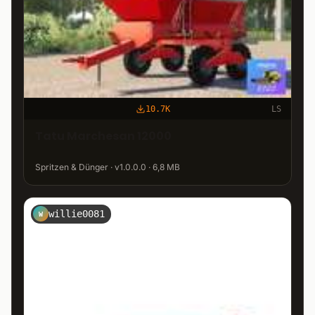
10.7K
LS
Tatu Marchesan 12000
Spritzen & Dünger · v1.0.0.0 · 6,8 MB
willie0081
W