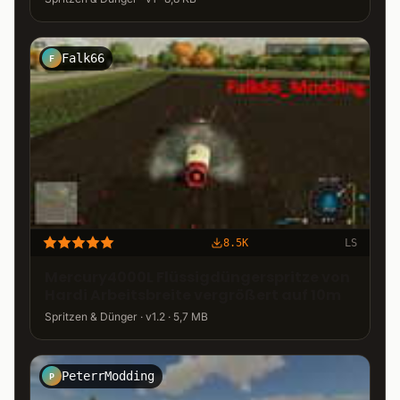
Falk66
F
8.5K
LS
Mercury4000L Flüssigdüngerspritze von
Hardi Arbeitsbreite vergrößert auf 10m
Spritzen & Dünger · v1.2 · 5,7 MB
PeterrModding
P