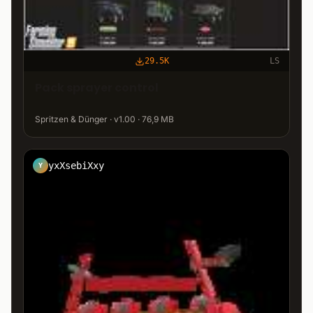
29.5K
LS
Pack sprayer control
Spritzen & Dünger · v1.00 · 76,9 MB
yxXsebiXxy
Y