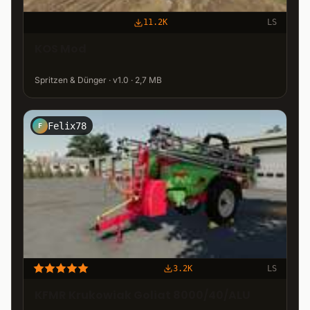
11.2K
LS
KOS Mod
Spritzen & Dünger · v1.0 · 2,7 MB
Felix78
F
3.2K
LS
KFMR Krukowiak Goliat 8000/40/ALU