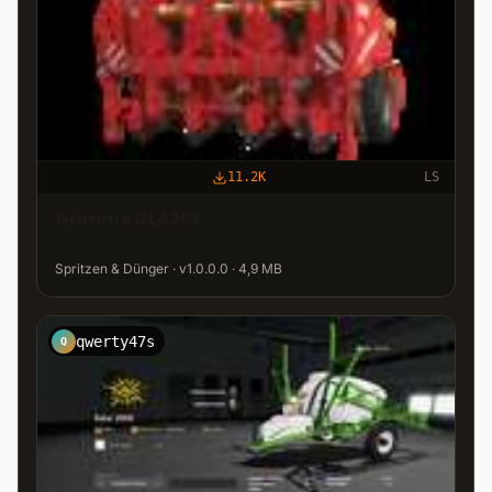
11.2K
LS
Grimme GL420F
Spritzen & Dünger · v1.0.0.0 · 4,9 MB
qwerty47s
Q