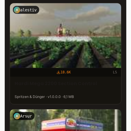
alestiv
A
18.6K
LS
Hardi Mega 2200 Section Control
Spritzen & Dünger · v1.0.0.0 · 6,1 MB
Arsur
A