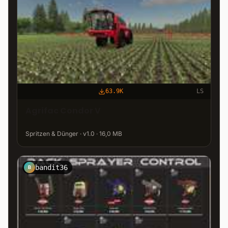
63.9K
LS
Agrifac Condor V
Spritzen & Dünger · v1.0 · 16,0 MB
bandit36
B