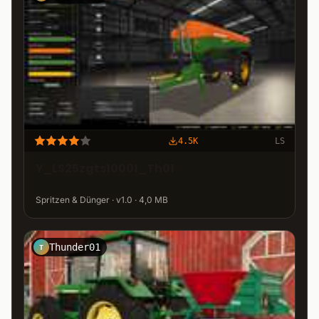
4.5K
LS
Y_LS25zgts10001_Th01
Spritzen & Dünger · v1.0 · 4,0 MB
Thunder01
T