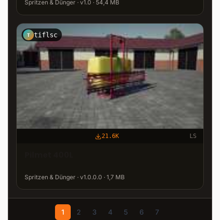
Spritzen & Dünger · v1.0 · 54,4 MB
tiflsc
T
21.6K
LS
Pilmet 400L
Spritzen & Dünger · v1.0.0.0 · 1,7 MB
1
2
3
4
5
6
7