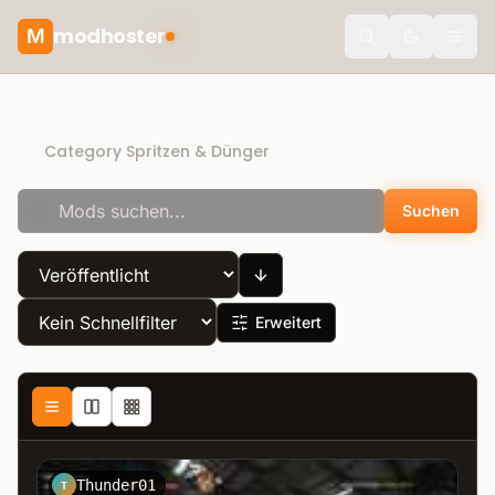
modhoster
M
Toggle the
Direct Download
Category Spritzen & Dünger
Suchen
Erweitert
Thunder01
T