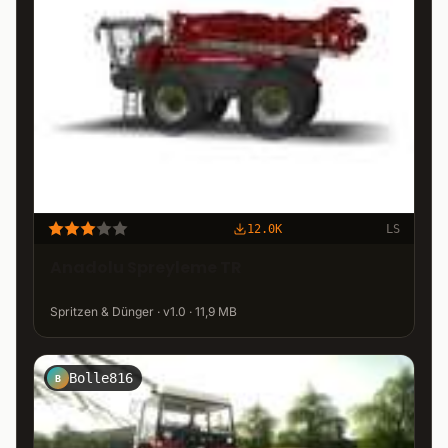
12.0K
LS
Anadolu Spreyleme TR
Spritzen & Dünger · v1.0 · 11,9 MB
Bolle816
B