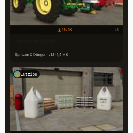
20.5K
LS
Samas rzk300H
Spritzen & Dünger · v1.1 · 1,4 MB
Lutzips
L