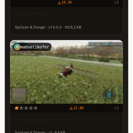
10.5K
LS
BIO3G Paket
Spritzen & Dünger · v1.0.0.0 · 1005,2 KB
mabuetikofer
M
15.8K
LS
Hardi Mega1200L Pack
Spritzen & Dünger · v1 · 8,8 KB