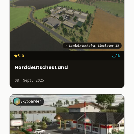
✓
Landwirtschafts Simulator 25
5.0
1k
Norddeutsches Land
08. Sept. 2025
Skyboarder
S