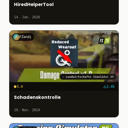
HiredHelperTool
14. Jan. 2026
FZandi
F
✓
Landwirtschafts Simulator 25
5.0
2.4k
Schadenskontrolle
19. Nov. 2024