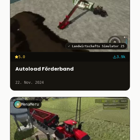
✓
Landwirtschafts Simulator 25
5.0
3.9k
Autoload Förderband
22. Nov. 2024
MenaMeru
M