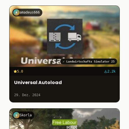
amadeus666
A
✓
Landwirtschafts Simulator 25
5.0
2.2k
Universal Autoload
29. Dez. 2024
Skorla
S