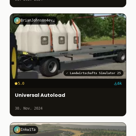
BrianJohnson4ever
B
✓
Landwirtschafts Simulator 25
5.0
6k
Universal Autoload
30. Nov. 2024
Inkw1Ta
I