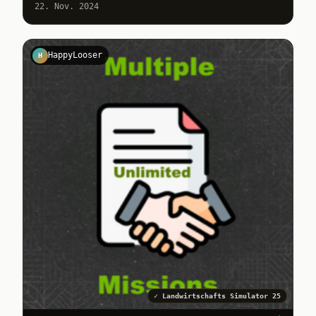
22. Nov. 2024
HappyLooser
H
✓
Landwirtschafts Simulator 25