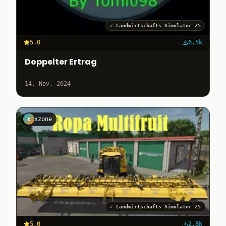
✓
Landwirtschafts Simulator 25
5.0
6.5k
Doppelter Ertrag
14. Nov. 2024
xzone
X
✓
Landwirtschafts Simulator 25
5.0
2.8k