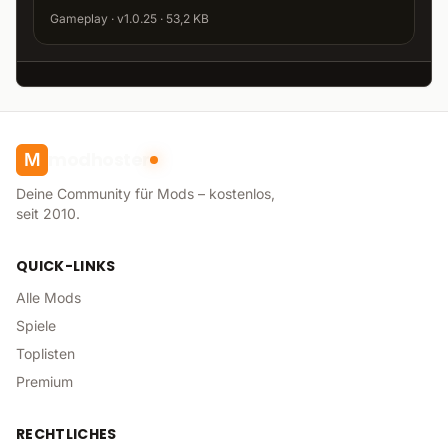
Gameplay · v1.0.25 · 53,2 KB
modhoster
M
Deine Community für Mods – kostenlos,
seit 2010.
QUICK-LINKS
Alle Mods
Spiele
Toplisten
Premium
RECHTLICHES