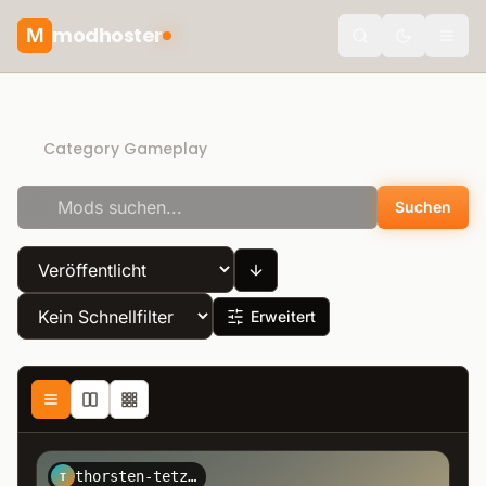
modhoster
M
Toggle the
Direct Download
Category Gameplay
Suchen
Erweitert
thorsten-tetzner-sherman
T