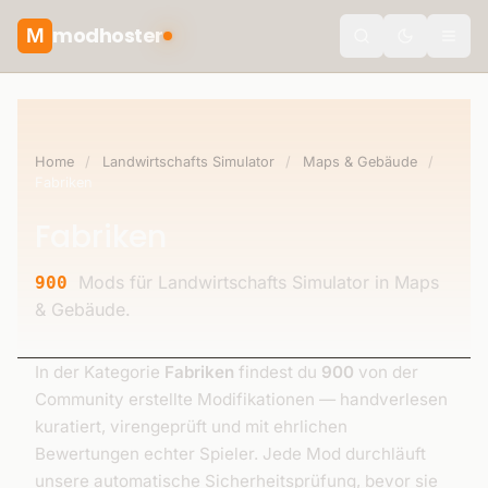
modhoster
M
Toggle the
Home
/
Landwirtschafts Simulator
/
Maps & Gebäude
/
Fabriken
Fabriken
Mods für Landwirtschafts Simulator in Maps
900
& Gebäude.
In der Kategorie
Fabriken
findest du
900
von der
Community erstellte Modifikationen — handverlesen
kuratiert, virengeprüft und mit ehrlichen
Bewertungen echter Spieler. Jede Mod durchläuft
unsere automatische Sicherheitsprüfung, bevor sie