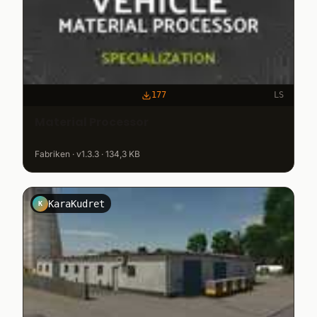
177
LS
Material Processor
Fabriken · v1.3.3 · 134,3 KB
KaraKudret
K