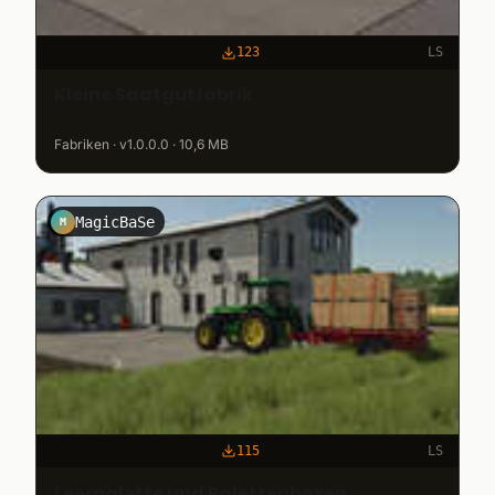
123
LS
Kleine Saatgutfabrik
Fabriken · v1.0.0.0 · 10,6 MB
MagicBaSe
M
115
LS
Leerpalette und Palettenboxen