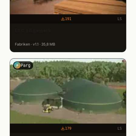
191
LS
ESC Sägewerk
Fabriken · v1.1 · 35,8 MB
Parg
P
179
LS