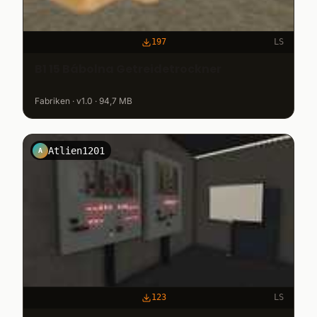
197
LS
B1 15 Bábolna Getreidetrockner
Fabriken · v1.0 · 94,7 MB
Atlien1201
A
123
LS