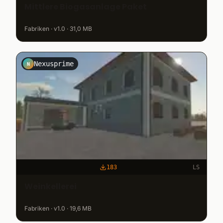
Mittlere Biogasanlage Paket
Fabriken · v1.0 · 31,0 MB
Nexusprime
N
183
LS
Weinkellerei
Fabriken · v1.0 · 19,6 MB