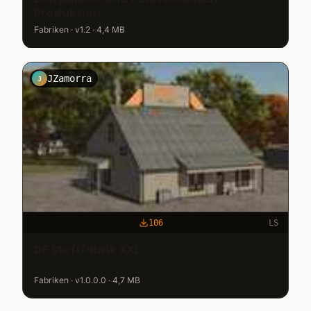
Produktion
Fabriken · v1.2 · 4,4 MB
JZamorra
J
106
LS
DF Stofffabrik XXL
Fabriken · v1.0.0.0 · 4,7 MB