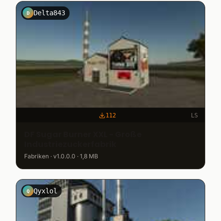
Delta843
D
112
LS
DF Sugar Burner XXL - Große
Industriezuckerfabrik
Fabriken · v1.0.0.0 · 1,8 MB
Qyxlol
Q