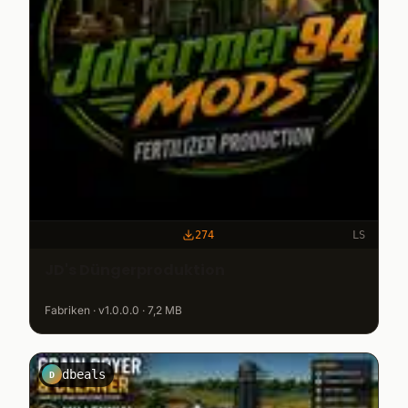
274
LS
JD's Düngerproduktion
Fabriken · v1.0.0.0 · 7,2 MB
dbeals
D