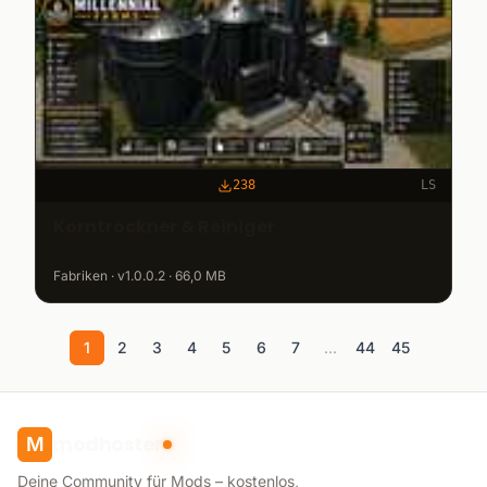
238
LS
Korntrockner & Reiniger
Fabriken · v1.0.0.2 · 66,0 MB
1
2
3
4
5
6
7
...
44
45
modhoster
M
Deine Community für Mods – kostenlos,