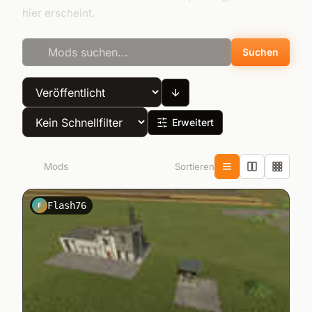
hier erscheint.
Suchen
Erweitert
Sortieren
900
Mods
Flash76
F