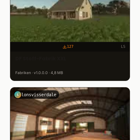
127
LS
DF Stoff-Fabrik XXL
Fabriken · v1.0.0.0 · 4,8 MB
lonsvisserdale
L