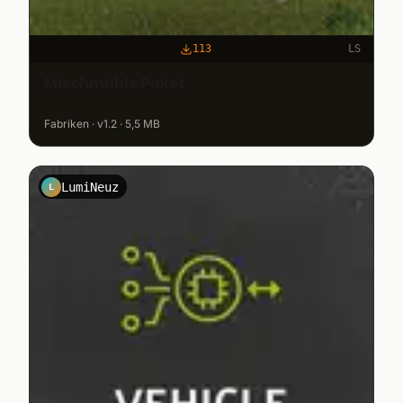
113
LS
Mischmühle Paket
Fabriken · v1.2 · 5,5 MB
LumiNeuz
L