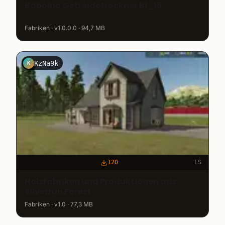
Bábolna Getreidetrockner B1_15
Fabriken · v1.0.0.0 · 94,7 MB
KzNa9k
K
120
LS
Holzfabriken und Produktionen aus
Silverrun Forest
Fabriken · v1.0 · 77,3 MB