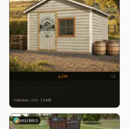
164
LS
Grumblers Fine Wines
Fabriken · v1.0 · 7,3 MB
snick0rz
S