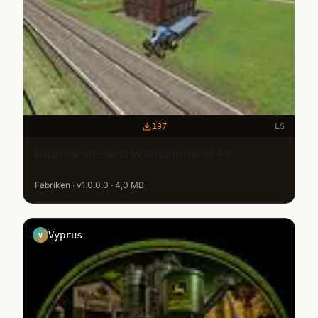
197
LS
Baumwoll- und Wollspinnerei 4x
Fabriken · v1.0.0.0 · 4,0 MB
Vyprus
V