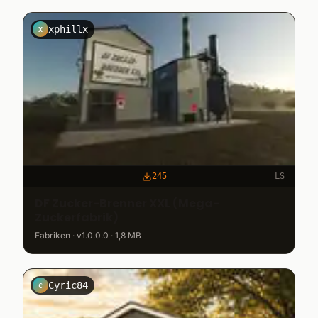
xphillx
X
245
LS
DF Zucker-Brenner XXL (Mega-
Zuckerfabrik)
Fabriken · v1.0.0.0 · 1,8 MB
Cyric84
C