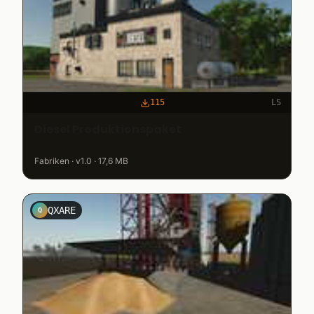
115
LS
Diesel Produktionspaket
Fabriken · v1.0 · 17,6 MB
QXARE
Q