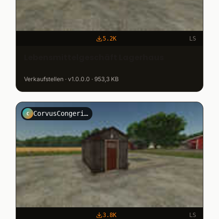
5.2K
LS
Lebensmittelgeschäft Lagerhaus
Verkaufstellen · v1.0.0.0 · 953,3 KB
CorvusCongeries
C
3.8K
LS