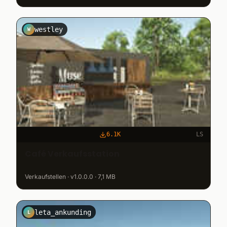
westley
W
6.1K
LS
Café Verkaufsstation
Verkaufstellen · v1.0.0.0 · 7,1 MB
leta_ankunding
L