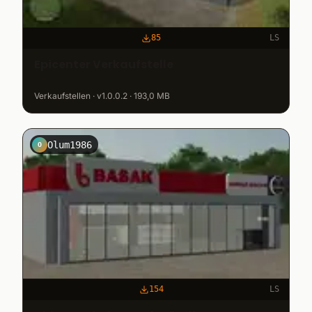
85
LS
Epicenter Verkaufstelle
Verkaufstellen · v1.0.0.2 · 193,0 MB
Olum1986
O
154
LS