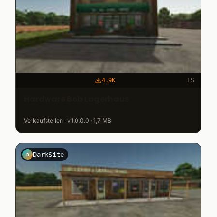
4.9K
LS
Hardware Bob Lagerhaus
Verkaufstellen · v1.0.0.0 · 1,7 MB
DarkSite
D