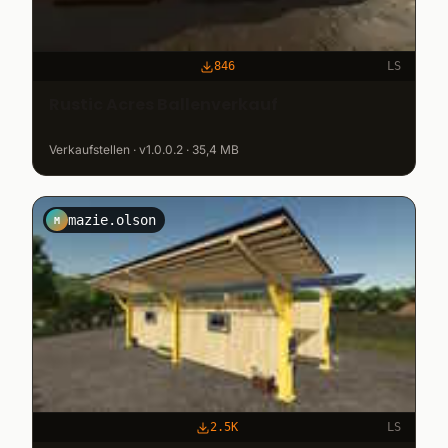
846
LS
Rustic Acres Ballenverkauf
Verkaufstellen · v1.0.0.2 · 35,4 MB
mazie.olson
M
2.5K
LS