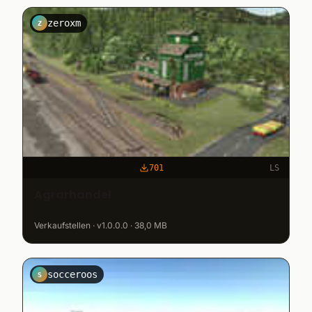
zeroxm
Z
701
LS
Agrarhandel
Verkaufstellen · v1.0.0.0 · 38,0 MB
socceroos
S