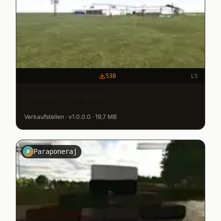
538
LS
Traktorversorgung
Verkaufstellen · v1.0.0.0 · 19,7 MB
Paraponeraj
P