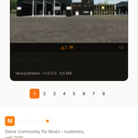
7.5K
LS
Bricorama
Verkaufstellen · v1.0.0.0 · 3,4 MB
1
2
3
4
5
6
7
8
modhoster
M
Deine Community für Mods – kostenlos,
seit 2010.