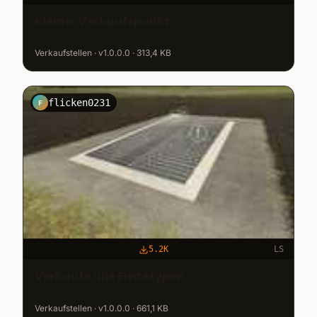
Kleiner Verkaufspunkt
Verkaufstellen · v1.0.0.0 · 313,4 KB
flicken0231
F
5.2K
LS
Verkaufe alle Erntetypen
Verkaufstellen · v1.0.0.0 · 661,1 KB