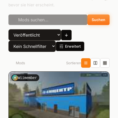
bevor sie hier erscheint.
Suchen
Erweitert
Sortieren
143
Mods
Wiimember
W