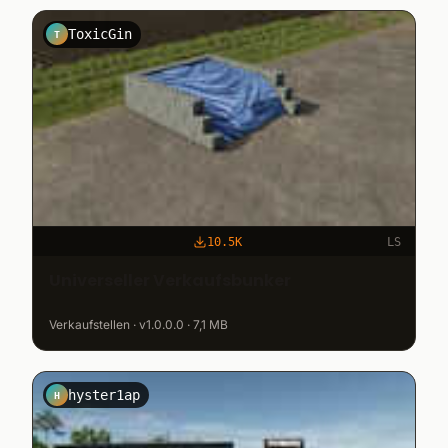
ToxicGin
T
10.5K
LS
Universeller Verkaufsbunker
Verkaufstellen · v1.0.0.0 · 7,1 MB
hyster1ap
H