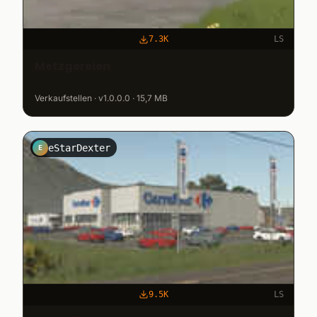
7.3K
LS
Metzgereien
Verkaufstellen · v1.0.0.0 · 15,7 MB
eStarDexter
E
9.5K
LS