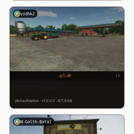
vzdhk2
V
5.0K
LS
Tankstellenlager
Verkaufstellen · v1.0.0.0 · 871,9 KB
N-Golth-Batai
N