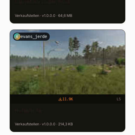
Carrefour Laden Pack
Verkaufstellen · v1.0.0.0 · 64,6 MB
evans_jerde
E
11.9K
LS
Holzkäufer
Verkaufstellen · v1.0.0.0 · 214,3 KB