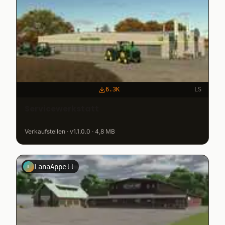
6.3K
LS
Servicewerkstatt
Verkaufstellen · v1.1.0.0 · 4,8 MB
LanaAppell
L