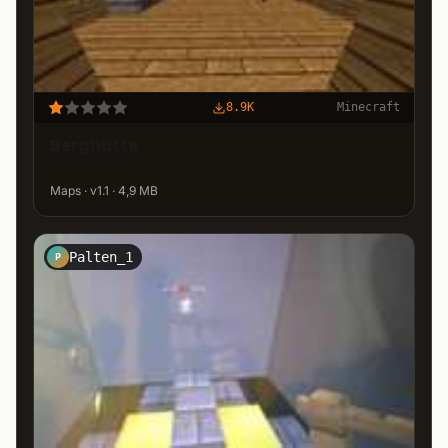
8.9K
Minecraft
Berghütte
Maps · v1.1 · 4,9 MB
Palten_1
P