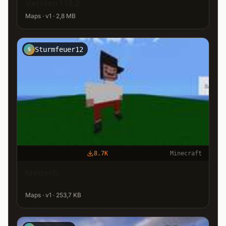
Version 1.12.2
Maps · v1 · 2,8 MB
Sturmfeuer12
S
8.7K
Minecraft
Mensch
Maps · v1 · 253,7 KB