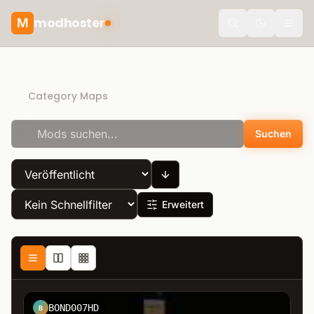
modhoster
M
theme.togg
Direct Download
Category Maps
Suchen
Erweitert
BOND007HD
B