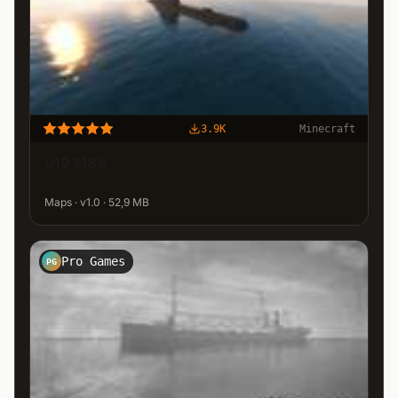
3.9K
Minecraft
U10 S189
Maps · v1.0 · 52,9 MB
Pro Games
PG