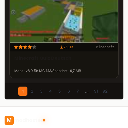
25.1K
Minecraft
Minecraft Quiz Deutsch
Maps · v8.0 für MC 1.13/Snapshot · 9,7 MB
1
2
3
4
5
6
7
...
91
92
modhoster
M