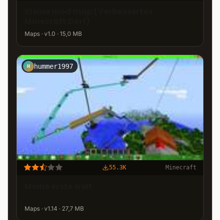
Kleine mod map (Verbessertes
Minecraft Dorf)
Maps · v1.0 · 15,0 MB
hummer1997
H
55.3K
Minecraft
Meine erste welt
Maps · v1.14 · 27,7 MB