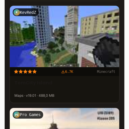
KevRedZ
K
6.7K
Minecraft
TomCity Island
Maps · v19.01 · 488,0 MB
Pro Games
PG