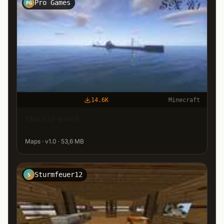
Pro Games
PG
14.6K
Minecraft
SMU1 U-Boot
Maps · v1.0 · 53,6 MB
Sturmfeuer12
S