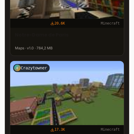
20.6K
Minecraft
Notre-Dame de Paris
Maps · v1.0 · 784,2 MB
Crazytowner
C
17.3K
Minecraft