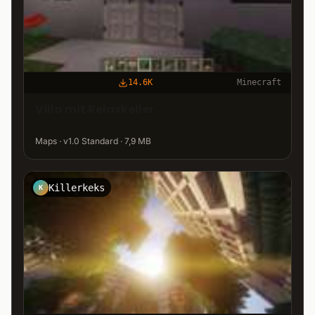
14.6K
Minecraft
Villa mit Relaxkeller
Maps · v1.0 Standard · 7,9 MB
Killerkeks
K