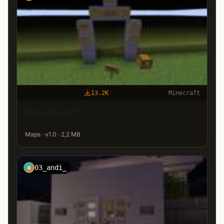
13.2K
Minecraft
Was ist das?
Maps · v1.0 · 2,2 MB
03_andi_
0