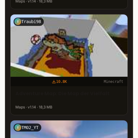
Maps · v1.14 · 18,3 MB
Traubi98
T
10.8K
Minecraft
Adventure Map: Die Map der Vielfalt
Maps · v1.14 · 18,3 MB
TM02_YT
T