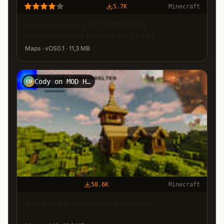
5.7K
Minecraft
Saraylovinsk [C???????????] -
Sozialistische Minecraft Stadt
Maps · vOS0.1 · 11,3 MB
Cody on MOD HOSTER
CO
58.6K
Minecraft
Großes verwinkeltes Holzhaus