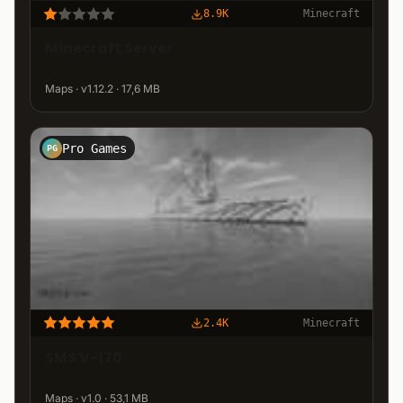
8.9K
Minecraft
Minecraft Server
Maps · v1.12.2 · 17,6 MB
Pro Games
PG
2.4K
Minecraft
SMS V-170
Maps · v1.0 · 53,1 MB