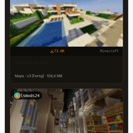
73.0K
Minecraft
Grosse Stadt
Maps · v3 [Fertig] · 108,4 MB
lsmods24
L