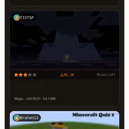
T1STSP
T
91.1K
Minecraft
Mega Stadt
Maps · v2018.01 · 54,1 MB
Braten13
B