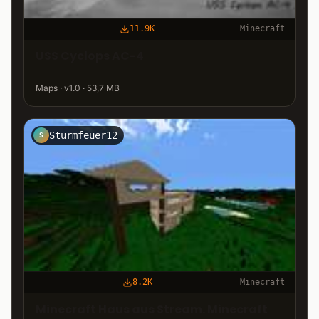
11.9K
Minecraft
USS Cyclops AC-4
Maps · v1.0 · 53,7 MB
Sturmfeuer12
S
8.2K
Minecraft
Minecraft Haus aus Stream. Minecraft