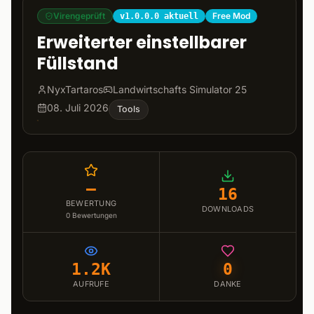
Virengeprüft
Free Mod
v1.0.0.0 aktuell
Erweiterter einstellbarer
Füllstand
NyxTartaros
Landwirtschafts Simulator 25
08. Juli 2026
Tools
–
16
BEWERTUNG
DOWNLOADS
0
Bewertungen
1.2K
0
AUFRUFE
DANKE