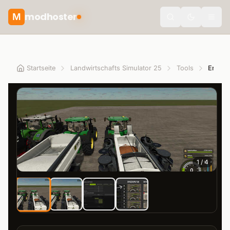
modhoster
M
Toggle the
Startseite
Landwirtschafts Simulator 25
Tools
1
/
4