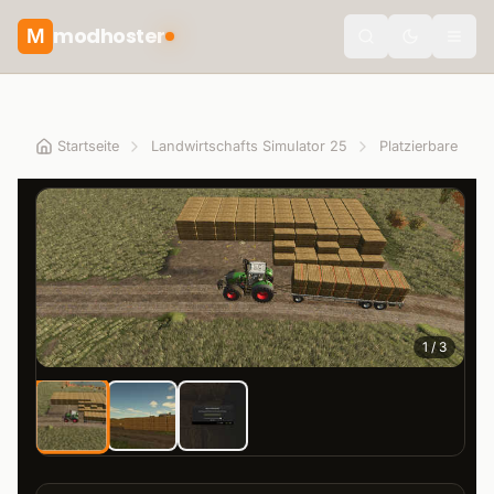
modhoster
M
Toggle the
Startseite
Landwirtschafts Simulator 25
Platzierbare Obje
1
/
3