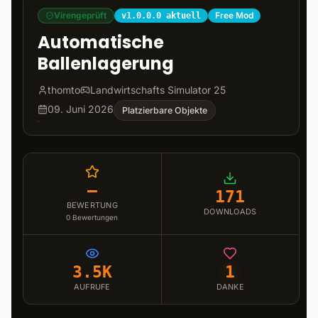
Virengeprüft
Free Mod
v1.0.0.0 aktuell
Automatische
Ballenlagerung
thomto
Landwirtschafts Simulator 25
09. Juni 2026
Platzierbare Objekte
–
171
BEWERTUNG
DOWNLOADS
0
Bewertungen
3.5K
1
AUFRUFE
DANKE