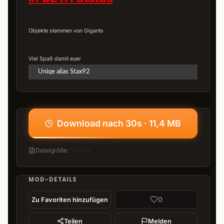
Objekte stammen von Gigants
Viel Spaß damit euer
Uniqe alias Stax92
Download nach 30s · 11,4 MB
Dateigröße
:
11,4 MB
MOD-DETAILS
0
Zu Favoriten hinzufügen
Teilen
Melden