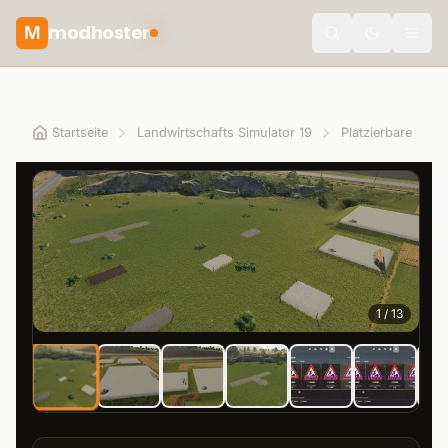
modhoster
M
theme.togg
Startseite
Landwirtschafts Simulator 19
Platzierbare Obje
1
/
13