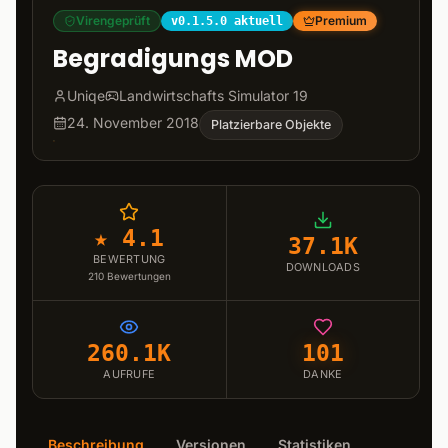
Virengeprüft
Premium
v0.1.5.0 aktuell
Begradigungs MOD
Uniqe
Landwirtschafts Simulator 19
24. November 2018
Platzierbare Objekte
★ 4.1
37.1K
BEWERTUNG
DOWNLOADS
210
Bewertungen
260.1K
101
AUFRUFE
DANKE
Beschreibung
Versionen
Statistiken