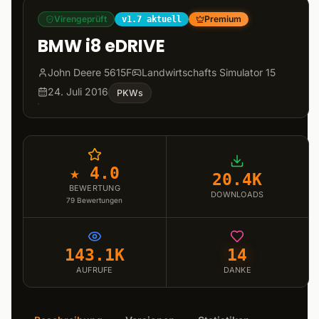
Virengeprüft
Premium
v1.7 aktuell
BMW i8 eDRIVE
John Deere 5615F
Landwirtschafts Simulator 15
24. Juli 2016
PKWs
★ 4.0
20.4K
BEWERTUNG
DOWNLOADS
79
Bewertungen
143.1K
14
AUFRUFE
DANKE