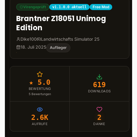
Virengeprüft
Free Mod
v1.1.0.0 aktuell
Brantner Z18051 Unimog
Edition
Dike100
Landwirtschafts Simulator 25
18. Juli 2025
Auflieger
★ 5.0
619
BEWERTUNG
DOWNLOADS
5
Bewertungen
2.6K
2
AUFRUFE
DANKE