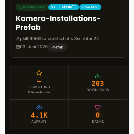
Virengeprüft
Free Mod
v1.0 aktuell
Kamera-Installations-
Prefab
phil0905
Landwirtschafts Simulator 25
03. Juni 2026
Prefab
–
203
BEWERTUNG
DOWNLOADS
0
Bewertungen
4.1K
0
AUFRUFE
DANKE