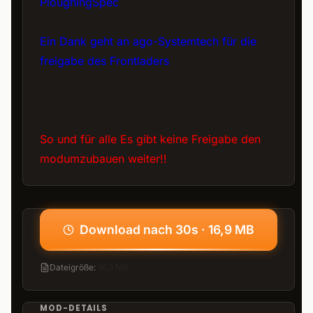
PloughingSpec
Ein Dank geht an ago-Systemtech für die
freigabe des Frontladers
So und für alle Es gibt keine Freigabe den
modumzubauen weiter!!
Download nach 30s · 16,9 MB
Dateigröße
:
16,9 MB
MOD-DETAILS