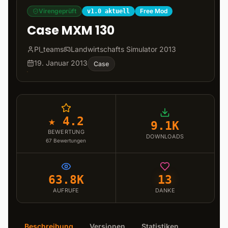
Virengeprüft
Free Mod
v1.0 aktuell
Case MXM 130
Pl_teams
Landwirtschafts Simulator 2013
19. Januar 2013
Case
★ 4.2
9.1K
BEWERTUNG
DOWNLOADS
67
Bewertungen
63.8K
13
AUFRUFE
DANKE
Beschreibung
Versionen
Statistiken