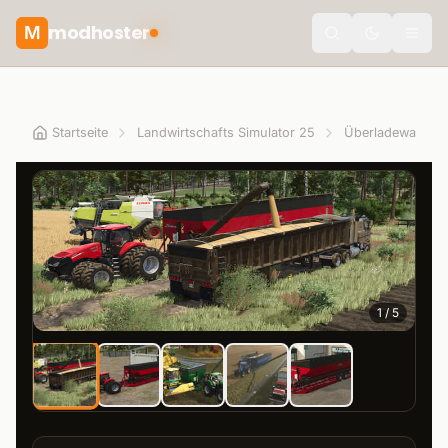
modhoster
M
Toggle the
Startseite
Landwirtschafts Simulator 25
Überladewagen
1
/
5