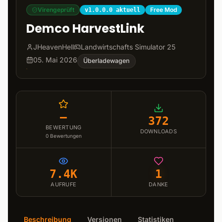
Virengeprüft
Free Mod
v1.0.0.0 aktuell
Demco HarvestLink
JHeavenHell
Landwirtschafts Simulator 25
05. Mai 2026
Überladewagen
–
372
BEWERTUNG
DOWNLOADS
0
Bewertungen
7.4K
1
AUFRUFE
DANKE
Beschreibung
Versionen
Statistiken