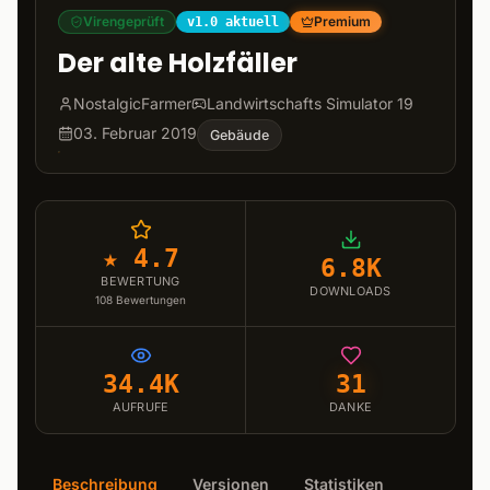
Virengeprüft
Premium
v1.0 aktuell
Der alte Holzfäller
NostalgicFarmer
Landwirtschafts Simulator 19
03. Februar 2019
Gebäude
★ 4.7
6.8K
BEWERTUNG
DOWNLOADS
108
Bewertungen
34.4K
31
AUFRUFE
DANKE
Beschreibung
Versionen
Statistiken