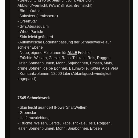
- Beleuchtung v3 (Arbeitslicht vorn, Pipe Licht,
Abblend/Fernlicht, (Warn)Blinker, Bremslicht)
- Strohhäcksler
- Autosteer (Lenksperre)
- GreenStar
- dyn. Abgasqualm
- WheelParticle
- Skin leicht geändert
- Automatische Bodenanpassung der Schneidwerke auf
schiefer Ebene
- Neue, eigene Füllplanen für
ALLE
Früchte!
- Früchte: Weizen, Gerste, Raps, Tritikale, Reis, Roggen,
Hafer, Sonnenblumen, Mohn, Sojabohnen, Erbsen, Mais,
grüne Bohnen, gelbe Bohnen, Baumwolle, Kaffee, Aloe Vera
- Korntankvolumen: 12500 Liter (Abtankgeschwindigkeit
angepasst)
7545 Schneidwerk
- Skin leicht geändert (PowerShaftWellen)
- Greenstar
- Helferausrichtung
- Früchte: Weizen, Gerste, Raps, Tritikale, Reis, Roggen,
Hafer, Sonnenblumen, Mohn, Sojabohnen, Erbsen