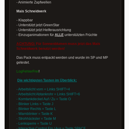
- Animierte Zapfwellen
Mais Schneidwerk
- Klappbar
- Unterstützt jetzt GreenStar
- Unterstützt jetzt Helferausrichtung
- Einzuganimationen für
ALLE
unterstützten Früchte
ACHTUNG:
Für Sonnenblumen muss jetzt das Mais
Schneidwerk benutzt werden!
Das Pack muss entpackt werden und wurde im SP und MP
getestet.
LogFehlerFrei
!
Die wichtigsten Tasten im Überblick:
- Arbeitslicht vorn = Links SHIFT+4
- Arbeitslicht Abtankrohr = Links SHIFT+6
- Korntankdeckel Auf / Zu = Taste O
- Blinker Links = Taste J
- Blinker Rechts = Taste L
- Warnblinker = Taste K
- Strohhäcksler = Taste M
- Lenksperre = Taste U
- Interactive Control Ein / Aus = Taste SPACE