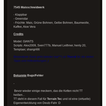
7545 Maisschneidwerk
- Klappbar
- Greenstar
- Früchte: Mais, Grüne Bohnen, Gelbe Bohnen, Baumwolle,
Kaffee, Aloe Vera
Credits
Model: GIANTS
Scripts: Alex2009, Sven777b, Manuel Leithner, henly 20,
Templaer, shangri66
Besonderer Dank geht (wieder mal^^) an
Thuruk
für die vielen
Tipps und Hilfestellungen ;)
Bekannte
Bugs/Fehler
-
Bevor wieder einige meckern, das die Ketten nicht TT
heißen...
TT steht in diesem Fall für
Terrain Tec
und ist eine (virtuelle)
Eigenentwicklung von Deutz-Fahr :D