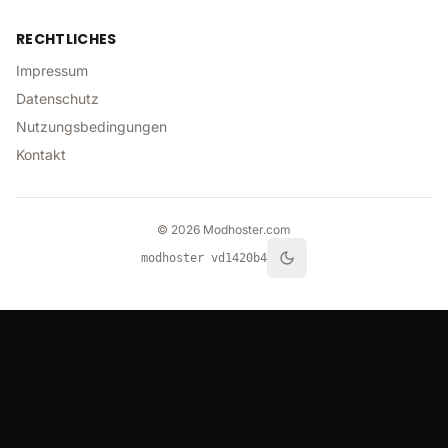
RECHTLICHES
Impressum
Datenschutz
Nutzungsbedingungen
Kontakt
©
2026
Modhoster.com
modhoster v
d1420b4
theme.toggle