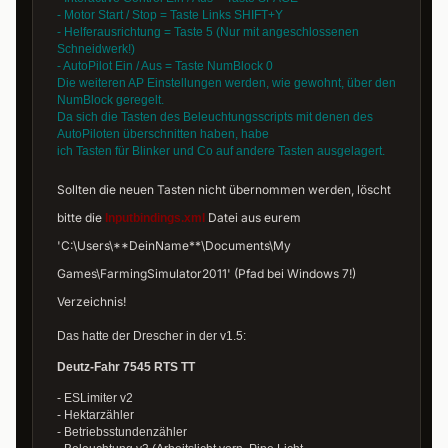
- Motor Start / Stop = Taste Links SHIFT+Y
- Helferausrichtung = Taste 5 (Nur mit angeschlossenen
Schneidwerk!)
- AutoPilot Ein / Aus = Taste NumBlock 0
Die weiteren AP Einstellungen werden, wie gewohnt, über den
NumBlock geregelt.
Da sich die Tasten des Beleuchtungsscripts mit denen des
AutoPiloten überschnitten haben, habe
ich Tasten für Blinker und Co auf andere Tasten ausgelagert.
Sollten die neuen Tasten nicht übernommen werden, löscht
bitte die
Datei aus eurem
Inputbindings.xml
'C:\Users\**DeinName**\Documents\My
Games\FarmingSimulator2011' (Pfad bei Windows 7!)
Verzeichnis!
Das hatte der Drescher in der v1.5:
Deutz-Fahr 7545 RTS TT
- ESLimiter v2
- Hektarzähler
- Betriebsstundenzähler