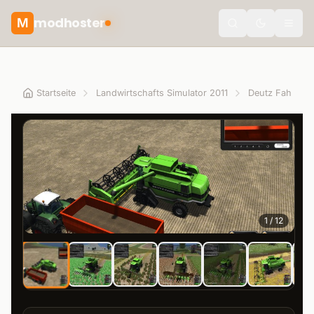
modhoster
M
theme.togg
Startseite
Landwirtschafts Simulator 2011
Deutz Fahr
1
/
12