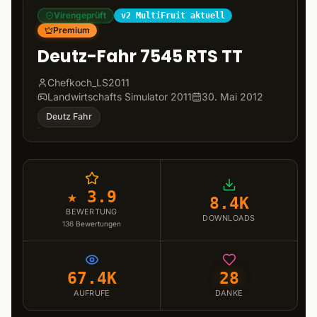
Virengeprüft
v2 MultiFruit aktuell
Premium
Deutz-Fahr 7545 RTS TT
Chefkoch_LS2011
Landwirtschafts Simulator 2011
30. Mai 2012
Deutz Fahr
★ 3.9
8.4K
BEWERTUNG
DOWNLOADS
136
Bewertungen
67.4K
28
AUFRUFE
DANKE