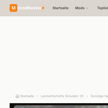
modhoster
M
Startseite
Mods
Toplis
Startseite
Landwirtschafts Simulator 25
Sonstige Se