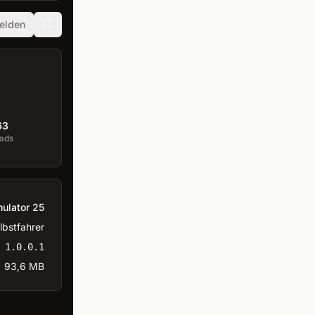
elden
63
ads
ulator 25
lbstfahrer
1.0.0.1
93,6 MB