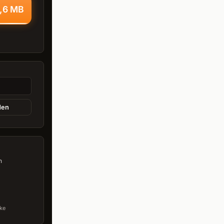
3,6 MB
den
n
ke