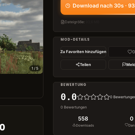
Download nach 30s · 9
Dateigröße
:
93,6 MB
MOD-DETAILS
0
Zu Favoriten hinzufügen
Teilen
Mel
1
/
5
BEWERTUNG
0.0
0
Bewertunge
0
Bewertungen
558
0
90
Downloads
Dan