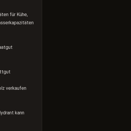
ten für Kühe,
asserkapazitäten
Saatgut
üttgut
olz verkaufen
ydrant kann