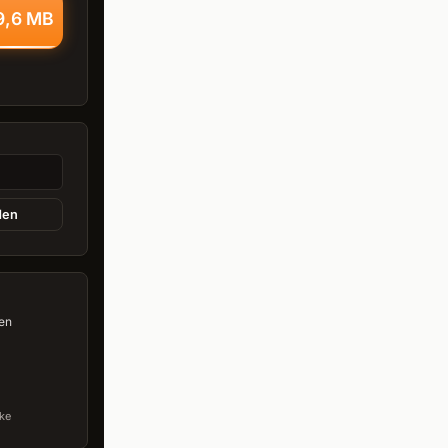
9,6 MB
den
en
ke