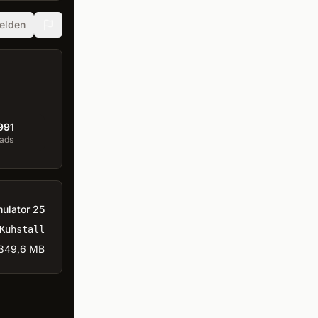
elden
991
ads
ulator 25
Kuhstall
349,6 MB