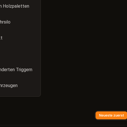
n Holzpaletten
hrsilo
kt
änderten Triggern
ahrzeugen
Neueste zuerst