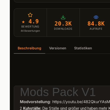
★ 4.9
20.3K
84.8K
BEWERTUNG
DOWNLOADS
AUFRUFE
44
Bewertungen
Beschreibung
Versionen
Statistiken
Mods Pack V1
Modvorstellung
: https://youtu.be/482QkurYAsM
2
Kuhställe:
Die Ställe sind größer und haben mehr K