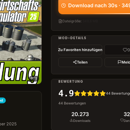
Download nach 30s · 34
Dateigröße
:
349,6 MB
MOD-DETAILS
0
Zu Favoriten hinzufügen
Teilen
Mel
1
/
1
BEWERTUNG
4.9
44
Bewertung
od
44
Bewertungen
20.273
32
Downloads
Dan
ber 2025