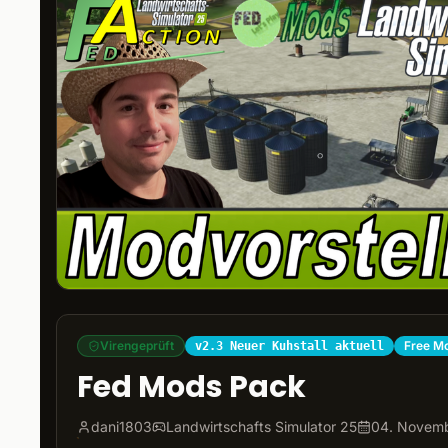
Virengeprüft
Free M
v2.3 Neuer Kuhstall aktuell
Fed Mods Pack
dani1803
Landwirtschafts Simulator 25
04. Novem