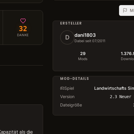
M
ERSTELLER
32
dani1803
DANKE
D
Dabei seit 07/2011
29
1.376.
Mods
Downlo
MOD-DETAILS
Spiel
Landwirtschafts Sim
Version
2.3 Neuer 
Dateigröße
apazität als die