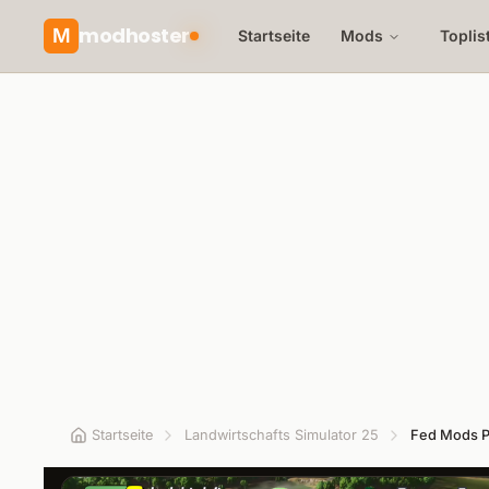
modhoster
M
Startseite
Mods
Toplis
Startseite
Landwirtschafts Simulator 25
Fed Mods P