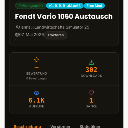
Virengeprüft
Free Mod
v1.0.0.0 aktuell
Fendt Vario 1050 Austausch
tianna
Landwirtschafts Simulator 25
07. Mai 2026
Traktoren
–
302
BEWERTUNG
DOWNLOADS
0
Bewertungen
6.1K
1
AUFRUFE
DANKE
Beschreibung
Versionen
Statistiken